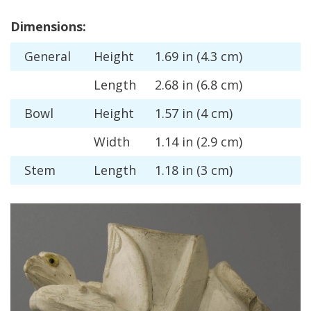
Dimensions
:
General
Height
1
.
69
in
(
4
.
3
cm
)
Length
2
.
68
in
(
6
.
8
cm
)
Bowl
Height
1
.
57
in
(
4
cm
)
Width
1
.
14
in
(
2
.
9
cm
)
Stem
Length
1
.
18
in
(
3
cm
)