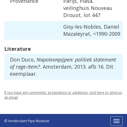
Provenance
Parijs
,
Piasa
,
veilinghuis
Nouveau
Drouot
,
lot
447
Gisy
-
les
-
Nobles
,
Daniel
Mazaleyrat
, <
1990
-
2009
Literature
Don
Duco
,
Napoleonpijpen
:
politiek
statement
of
rage
-
item
?.
Amsterdam
,
2013
.
afb
16
.
Dit
exemplaar
.
If
you
have
any
comments
,
suggestions
or
additions
,
click
here
to
send
us
an
email
© Amsterdam Pipe Museum
Toggl