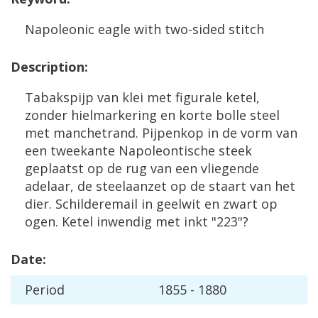
Napoleonic
eagle
with
two
-
sided
stitch
Description
:
Tabakspijp
van
klei
met
figurale
ketel
,
zonder
hielmarkering
en
korte
bolle
steel
met
manchetrand
.
Pijpenkop
in
de
vorm
van
een
tweekante
Napoleontische
steek
geplaatst
op
de
rug
van
een
vliegende
adelaar
,
de
steelaanzet
op
de
staart
van
het
dier
.
Schilderemail
in
geelwit
en
zwart
op
ogen
.
Ketel
inwendig
met
inkt
"
223
"?
Date
:
Period
1855
-
1880