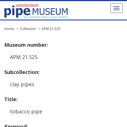
Toggl
naviga
Home
Collection
APM 21.525
Museum
number
:
APM
21
.
525
Subcollection
:
clay
pipes
Title
:
tobacco
pipe
Keyword
: