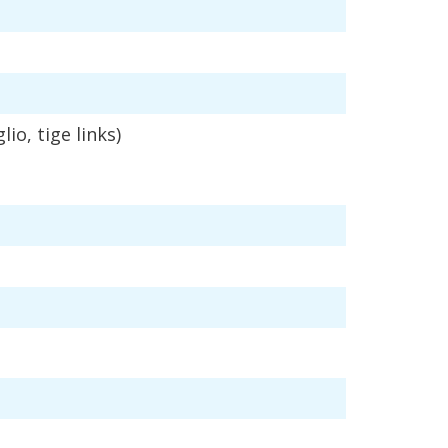
glio
,
tige
links
)