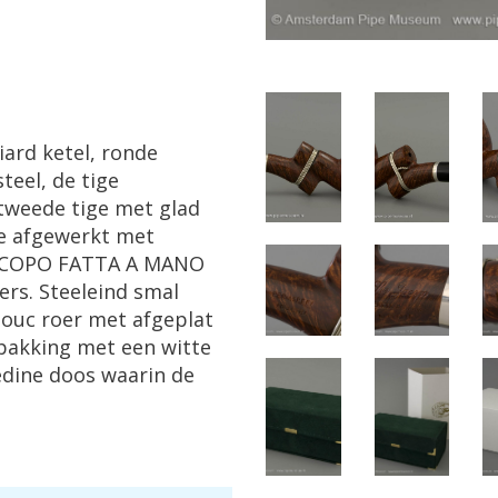
liard
ketel
,
ronde
steel
,
de
tige
tweede
tige
met
glad
e
afgewerkt
met
ACOPO
FATTA
A
MANO
fers
.
Steeleind
smal
houc
roer
met
afgeplat
pakking
met
een
witte
edine
doos
waarin
de