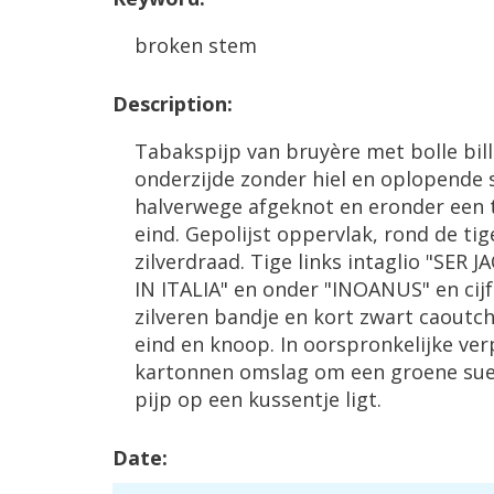
broken
stem
Description
:
Tabakspijp
van
bruy
è
re
met
bolle
bil
onderzijde
zonder
hiel
en
oplopende
halverwege
afgeknot
en
eronder
een
eind
.
Gepolijst
oppervlak
,
rond
de
tig
zilverdraad
.
Tige
links
intaglio
"
SER
J
IN
ITALIA
"
en
onder
"
INOANUS
"
en
cij
zilveren
bandje
en
kort
zwart
caoutc
eind
en
knoop
.
In
oorspronkelijke
ver
kartonnen
omslag
om
een
groene
su
pijp
op
een
kussentje
ligt
.
Date
: