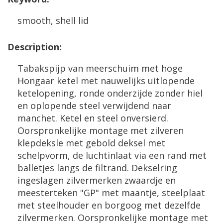
smooth
,
shell
lid
Description
:
Tabakspijp
van
meerschuim
met
hoge
Hongaar
ketel
met
nauwelijks
uitlopende
ketelopening
,
ronde
onderzijde
zonder
hiel
en
oplopende
steel
verwijdend
naar
manchet
.
Ketel
en
steel
onversierd
.
Oorspronkelijke
montage
met
zilveren
klepdeksle
met
gebold
deksel
met
schelpvorm
,
de
luchtinlaat
via
een
rand
met
balletjes
langs
de
filtrand
.
Dekselring
ingeslagen
zilvermerken
zwaardje
en
meesterteken
"
GP
"
met
maantje
,
steelplaat
met
steelhouder
en
borgoog
met
dezelfde
zilvermerken
.
Oorspronkelijke
montage
met