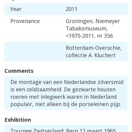
Year
2011
Provenance
Groningen
,
Niemeyer
Tabaksmuseum
,
<
1975
-
2011
,
nr
356
Rotterdam
-
Overschie
,
collectie
A
.
Kluchert
Comments
De
montage
van
een
Nederlandse
zilversmid
is
een
zeldzaamheid
.
De
gezwarte
houten
roeren
met
inlegwerk
waren
in
Nederland
populair
,
niet
alleen
bij
de
porseleinen
pijp
.
Exhibition
Tournee
Zwitserland
:
Bern
12
maart
1965
,