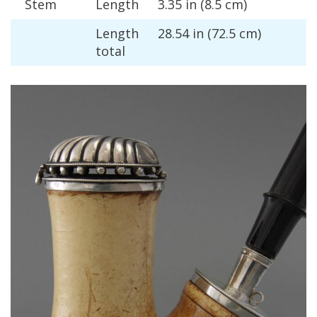
Stem
Length
3
.
35
in
(
8
.
5
cm
)
Length
28
.
54
in
(
72
.
5
cm
)
total