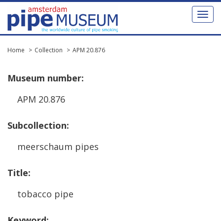
Toggl
naviga
Home
Collection
APM 20.876
Museum
number
:
APM
20
.
876
Subcollection
:
meerschaum
pipes
Title
:
tobacco
pipe
Keyword
: