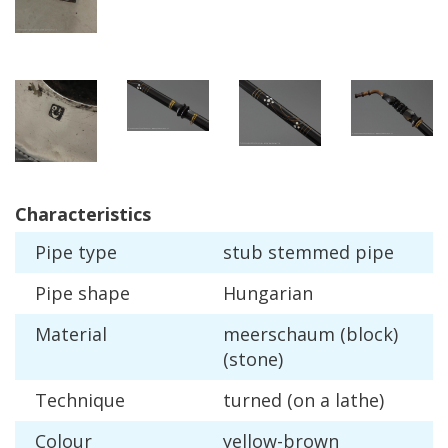
Characteristics
Pipe
type
stub
stemmed
pipe
Pipe
shape
Hungarian
Material
meerschaum
(
block
)
(
stone
)
Technique
turned
(
on
a
lathe
)
Colour
yellow
-
brown