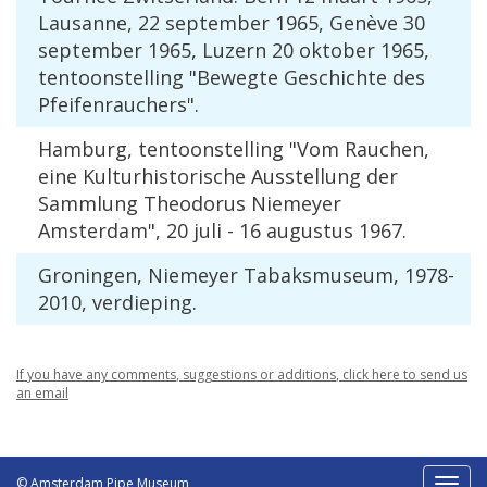
Lausanne
,
22
september
1965
,
Gen
è
ve
30
september
1965
,
Luzern
20
oktober
1965
,
tentoonstelling
"
Bewegte
Geschichte
des
Pfeifenrauchers
".
Hamburg
,
tentoonstelling
"
Vom
Rauchen
,
eine
Kulturhistorische
Ausstellung
der
Sammlung
Theodorus
Niemeyer
Amsterdam
",
20
juli
-
16
augustus
1967
.
Groningen
,
Niemeyer
Tabaksmuseum
,
1978
-
2010
,
verdieping
.
If
you
have
any
comments
,
suggestions
or
additions
,
click
here
to
send
us
an
email
© Amsterdam Pipe Museum