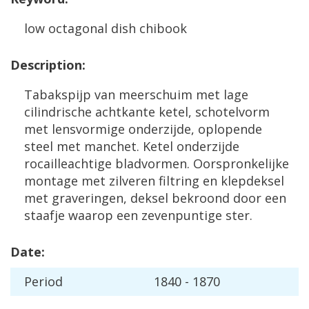
low
octagonal
dish
chibook
Description
:
Tabakspijp
van
meerschuim
met
lage
cilindrische
achtkante
ketel
,
schotelvorm
met
lensvormige
onderzijde
,
oplopende
steel
met
manchet
.
Ketel
onderzijde
rocailleachtige
bladvormen
.
Oorspronkelijke
montage
met
zilveren
filtring
en
klepdeksel
met
graveringen
,
deksel
bekroond
door
een
staafje
waarop
een
zevenpuntige
ster
.
Date
:
Period
1840
-
1870