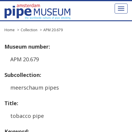
Toggl
naviga
Home
Collection
APM 20.679
Museum
number
:
APM
20
.
679
Subcollection
:
meerschaum
pipes
Title
:
tobacco
pipe
Keyword
: