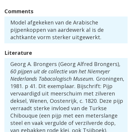
Comments
Model
afgekeken
van
de
Arabische
pijpenkoppen
van
aardewerk
al
is
de
achtkante
vorm
sterker
uitgewerkt
.
Literature
Georg
A
.
Brongers
(
Georg
Alfred
Brongers
),
60
pijpen
uit
de
collectie
van
het
Niemeyer
Nederlands
Tabacologisch
Museum
.
Groningen
,
1981
.
p
41
.
Dit
exemplaar
.
Bijschrift
:
Pijp
vervaardigd
uit
meerschuim
met
zilveren
deksel
,
Wenen
,
Oostenrijk
,
c
.
1820
.
Deze
pijp
verraadt
sterke
invloed
van
de
Turkse
Chibouque
(
een
pijp
met
een
meterslange
steel
en
vaak
vergulde
of
verzilverde
dop
,
van
gebakken
rode
klei
,
ook
Tsjiboek
).