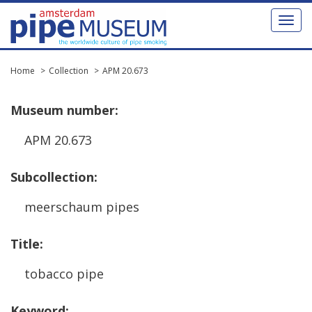
Toggl
naviga
Home
Collection
APM 20.673
Museum
number
:
APM
20
.
673
Subcollection
:
meerschaum
pipes
Title
:
tobacco
pipe
Keyword
: