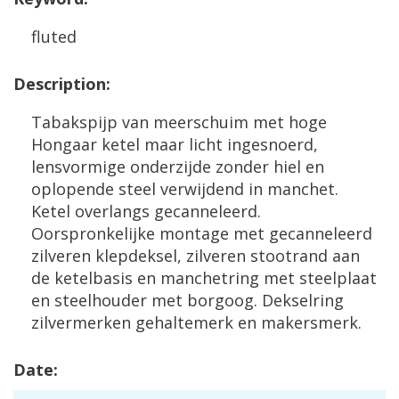
fluted
Description
:
Tabakspijp
van
meerschuim
met
hoge
Hongaar
ketel
maar
licht
ingesnoerd
,
lensvormige
onderzijde
zonder
hiel
en
oplopende
steel
verwijdend
in
manchet
.
Ketel
overlangs
gecanneleerd
.
Oorspronkelijke
montage
met
gecanneleerd
zilveren
klepdeksel
,
zilveren
stootrand
aan
de
ketelbasis
en
manchetring
met
steelplaat
en
steelhouder
met
borgoog
.
Dekselring
zilvermerken
gehaltemerk
en
makersmerk
.
Date
: