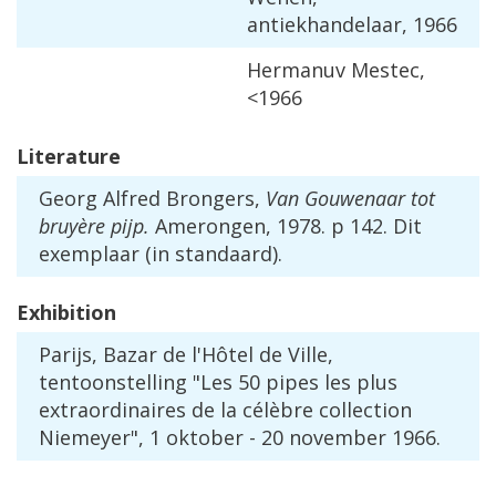
antiekhandelaar
,
1966
Hermanuv
Mestec
,
<
1966
Literature
Georg
Alfred
Brongers
,
Van
Gouwenaar
tot
bruy
è
re
pijp
.
Amerongen
,
1978
.
p
142
.
Dit
exemplaar
(
in
standaard
).
Exhibition
Parijs
,
Bazar
de
l
'
H
ô
tel
de
Ville
,
tentoonstelling
"
Les
50
pipes
les
plus
extraordinaires
de
la
c
é
l
è
bre
collection
Niemeyer
",
1
oktober
-
20
november
1966
.