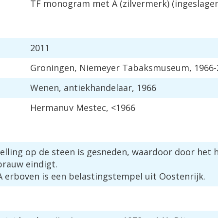
TF
monogram
met
A
(
zilvermerk
) (
ingeslage
2011
Groningen
,
Niemeyer
Tabaksmuseum
,
1966
-
Wenen
,
antiekhandelaar
,
1966
Hermanuv
Mestec
, <
1966
elling
op
de
steen
is
gesneden
,
waardoor
door
het
brauw
eindigt
.
A
erboven
is
een
belastingstempel
uit
Oostenrijk
.