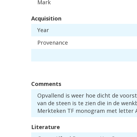
Mark
Acquisition
Year
Provenance
Comments
Opvallend
is
weer
hoe
dicht
de
voorst
van
de
steen
is
te
zien
die
in
de
wenk
Merkteken
TF
monogram
met
letter
Literature