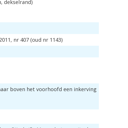
n
,
dekselrand
)
2011
,
nr
407
(
oud
nr
1143
)
haar
boven
het
voorhoofd
een
inkerving