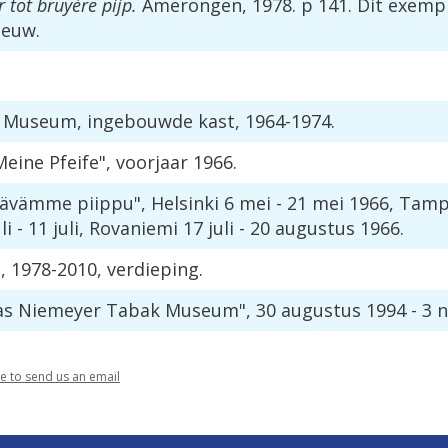
r
tot
bruy
è
re
pijp
.
Amerongen
,
1978
.
p
141
.
Dit
exemp
eeuw
.
Museum
,
ingebouwde
kast
,
1964
-
1974
.
Meine
Pfeife
",
voorjaar
1966
.
ä
v
ä
mme
piippu
",
Helsinki
6
mei
-
21
mei
1966
,
Tamp
li
-
11
juli
,
Rovaniemi
17
juli
-
20
augustus
1966
.
m
,
1978
-
2010
,
verdieping
.
as
Niemeyer
Tabak
Museum
",
30
augustus
1994
-
3
n
re
to
send
us
an
email