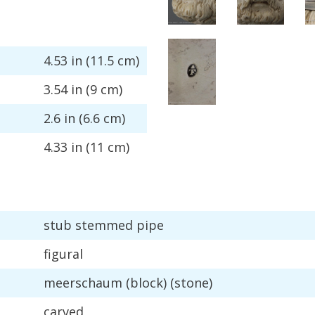
4
.
53
in
(
11
.
5
cm
)
3
.
54
in
(
9
cm
)
2
.
6
in
(
6
.
6
cm
)
4
.
33
in
(
11
cm
)
stub
stemmed
pipe
figural
meerschaum
(
block
) (
stone
)
carved