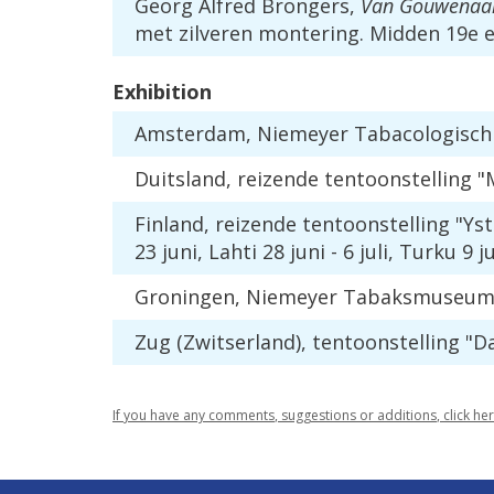
Georg
Alfred
Brongers
,
Van
Gouwenaa
met
zilveren
montering
.
Midden
19e
Exhibition
Amsterdam
,
Niemeyer
Tabacologisch
Duitsland
,
reizende
tentoonstelling
"
Finland
,
reizende
tentoonstelling
"
Yst
23
juni
,
Lahti
28
juni
-
6
juli
,
Turku
9
ju
Groningen
,
Niemeyer
Tabaksmuseu
Zug
(
Zwitserland
),
tentoonstelling
"
D
If
you
have
any
comments
,
suggestions
or
additions
,
click
he