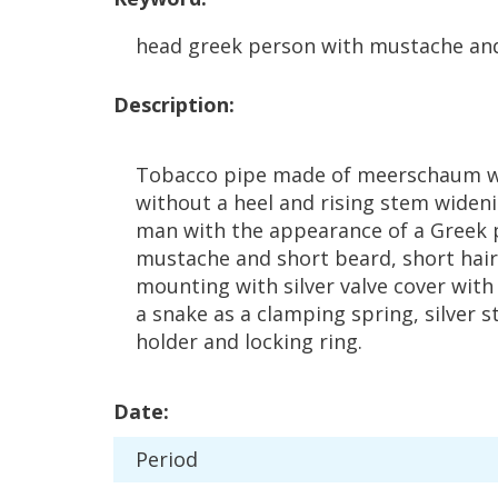
head
greek
person
with
mustache
an
Description
:
Tobacco
pipe
made
of
meerschaum
w
without
a
heel
and
rising
stem
widen
man
with
the
appearance
of
a
Greek
mustache
and
short
beard
,
short
hair
mounting
with
silver
valve
cover
with
a
snake
as
a
clamping
spring
,
silver
s
holder
and
locking
ring
.
Date
:
Period