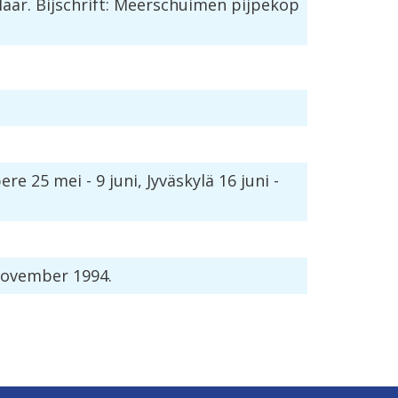
laar
.
Bijschrift
:
Meerschuimen
pijpekop
ere
25
mei
-
9
juni
,
Jyv
ä
skyl
ä
16
juni
-
ovember
1994
.