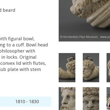
d
beard
ith
figural
bowl
,
ing
to
a
cuff
.
Bowl
head
philosopher
with
in
locks
.
Original
convex
lid
with
flutes
,
tub
plate
with
stem
1810
-
1830