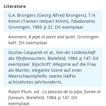
Literature
G
.
A
.
Brongers
(
Georg
Alfred
Brongers
),
T
.
H
.
Kimm
(
Tiemen
Helperi
Kimm
),
Tabakorama
.
Groningen
,
1969
.
p
32
.
Dit
exemplaar
.
Anoniem
,
A
pipe
in
piece
and
quiet
.
Groningen
.
kaft
.
Dit
exemplaar
.
Gustav
Casparek
et
al
.,
Von
der
Leidenschaft
des
Pfeifenrauchers
.
Bielefeld
,
1984
.
p
147
.
Dit
exemplaar
.
Bijschrift
:
Allegorie
auf
die
Frau
als
Mutter
,
elegante
Szene
auf
einer
Meerschaumpfeife
;
zweite
H
ä
lfte
achtzehntes
Jahrhunderts
.
Ralph
Plum
,
ed
.,
La
passion
de
la
pipe
,
fum
é
e
et
fumeurs
.
Bielefeld
,
1984
.
p
147
.
Dit
exemplaar
.