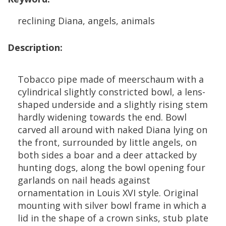
reclining
Diana
,
angels
,
animals
Description
:
Tobacco
pipe
made
of
meerschaum
with
a
cylindrical
slightly
constricted
bowl
,
a
lens
-
shaped
underside
and
a
slightly
rising
stem
hardly
widening
towards
the
end
.
Bowl
carved
all
around
with
naked
Diana
lying
on
the
front
,
surrounded
by
little
angels
,
on
both
sides
a
boar
and
a
deer
attacked
by
hunting
dogs
,
along
the
bowl
opening
four
garlands
on
nail
heads
against
ornamentation
in
Louis
XVI
style
.
Original
mounting
with
silver
bowl
frame
in
which
a
lid
in
the
shape
of
a
crown
sinks
,
stub
plate