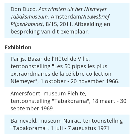
Don
Duco
,
Aanwinsten
uit
het
Niemeyer
Tabaksmuseum
.
Amsterdam
Nieuwsbrief
Pijpenkabinet
,
8
/
15
,
2011
.
Afbeelding
en
bespreking
van
dit
exemplaar
.
Exhibition
Parijs
,
Bazar
de
l
'
H
ô
tel
de
Ville
,
tentoonstelling
"
Les
50
pipes
les
plus
extraordinaires
de
la
c
é
l
è
bre
collection
Niemeyer
",
1
oktober
-
20
november
1966
.
Amersfoort
,
museum
Flehite
,
tentoonstelling
"
Tabakorama
",
18
maart
-
30
september
1969
.
Barneveld
,
museum
Nairac
,
tentoonstelling
"
Tabakorama
",
1
juli
-
7
augustus
1971
.