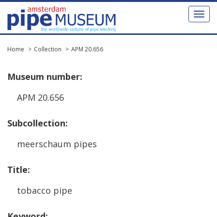
Toggl
naviga
Home
Collection
APM 20.656
Museum
number
:
APM
20
.
656
Subcollection
:
meerschaum
pipes
Title
:
tobacco
pipe
Keyword
: