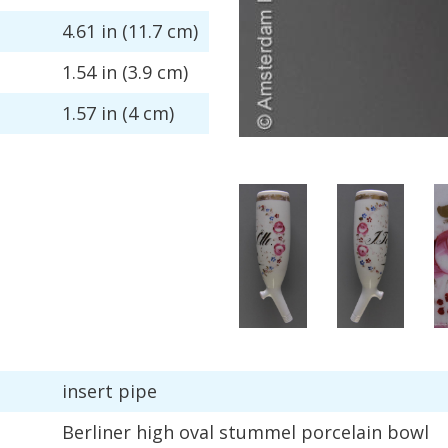
4
.
61
in
(
11
.
7
cm
)
1
.
54
in
(
3
.
9
cm
)
1
.
57
in
(
4
cm
)
insert
pipe
Berliner
high
oval
stummel
porcelain
bowl