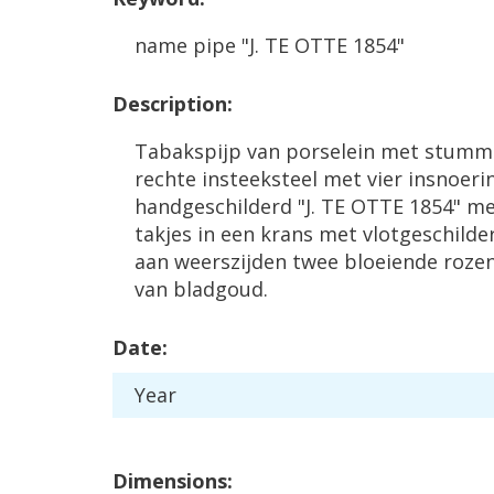
name
pipe
"
J
.
TE
OTTE
1854
"
Description
:
Tabakspijp
van
porselein
met
stumm
rechte
insteeksteel
met
vier
insnoeri
handgeschilderd
"
J
.
TE
OTTE
1854
"
me
takjes
in
een
krans
met
vlotgeschilde
aan
weerszijden
twee
bloeiende
roze
van
bladgoud
.
Date
:
Year
Dimensions
: