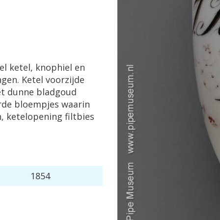
el
ketel
,
knophiel
en
ngen
.
Ketel
voorzijde
t
dunne
bladgoud
rde
bloempjes
waarin
n
,
ketelopening
filtbies
1854