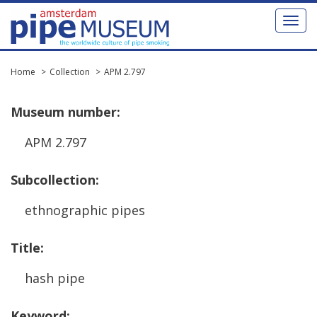
Toggl
naviga
Home
Collection
APM 2.797
Museum
number
:
APM
2
.
797
Subcollection
:
ethnographic
pipes
Title
:
hash
pipe
Keyword
: