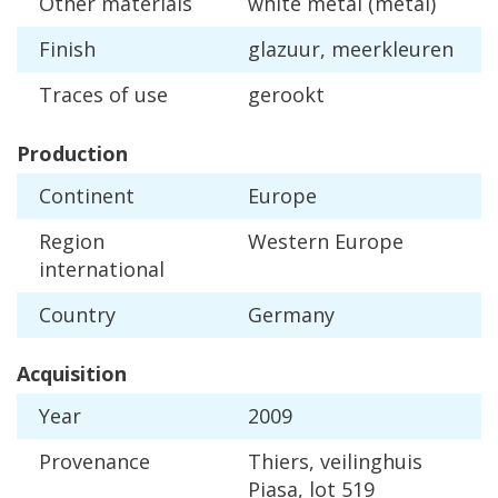
Other
materials
white
metal
(
metal
)
Finish
glazuur
,
meerkleuren
Traces
of
use
gerookt
Production
Continent
Europe
Region
Western
Europe
international
Country
Germany
Acquisition
Year
2009
Provenance
Thiers
,
veilinghuis
Piasa
,
lot
519