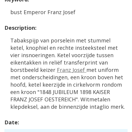
bust
Emperor
Franz
Josef
Description
:
Tabakspijp
van
porselein
met
stummel
ketel
,
knophiel
en
rechte
insteeksteel
met
vier
insnoeringen
.
Ketel
voorzijde
tussen
eikentakken
in
reli
ë
f
transferprint
van
borstbeeld
keizer
Franz
Josef
met
uniform
met
onderscheidingen
,
een
kroon
boven
het
hoofd
,
ketel
keerzijde
in
cirkelvorm
rondom
een
kroon
"
1848
JUBILEUM
1898
KAISER
FRANZ
JOSEF
OESTEREICH
".
Witmetalen
klepdeksel
,
aan
de
binnenzijde
intaglio
merk
.
Date
: