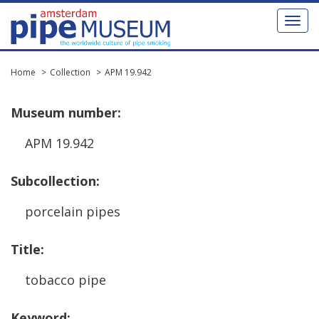
Toggl
naviga
Home
Collection
APM 19.942
Museum
number
:
APM
19
.
942
Subcollection
:
porcelain
pipes
Title
:
tobacco
pipe
Keyword
: