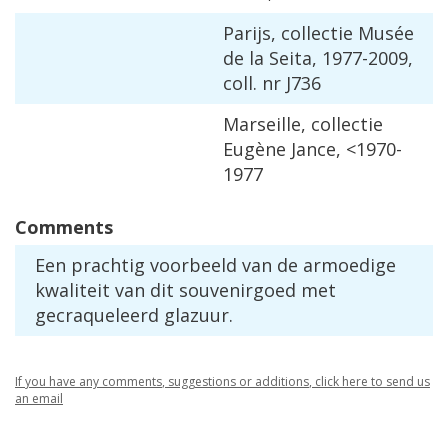
Parijs
,
collectie
Mus
é
e
de
la
Seita
,
1977
-
2009
,
coll
.
nr
J736
Marseille
,
collectie
Eug
è
ne
Jance
, <
1970
-
1977
Comments
Een
prachtig
voorbeeld
van
de
armoedige
kwaliteit
van
dit
souvenirgoed
met
gecraqueleerd
glazuur
.
If
you
have
any
comments
,
suggestions
or
additions
,
click
here
to
send
us
an
email