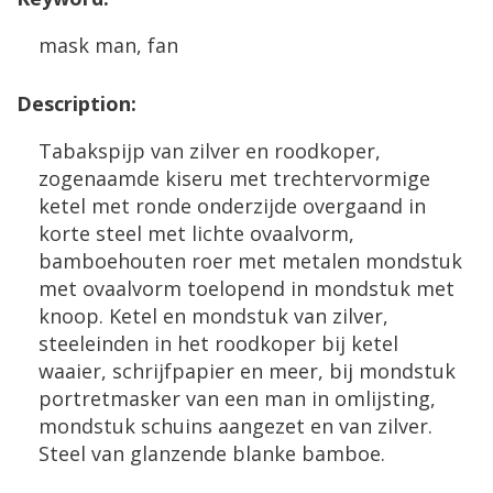
mask
man
,
fan
Description
:
Tabakspijp
van
zilver
en
roodkoper
,
zogenaamde
kiseru
met
trechtervormige
ketel
met
ronde
onderzijde
overgaand
in
korte
steel
met
lichte
ovaalvorm
,
bamboehouten
roer
met
metalen
mondstuk
met
ovaalvorm
toelopend
in
mondstuk
met
knoop
.
Ketel
en
mondstuk
van
zilver
,
steeleinden
in
het
roodkoper
bij
ketel
waaier
,
schrijfpapier
en
meer
,
bij
mondstuk
portretmasker
van
een
man
in
omlijsting
,
mondstuk
schuins
aangezet
en
van
zilver
.
Steel
van
glanzende
blanke
bamboe
.