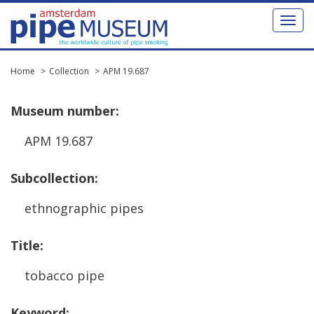
Toggl
naviga
Home
Collection
APM 19.687
Museum
number
:
APM
19
.
687
Subcollection
:
ethnographic
pipes
Title
:
tobacco
pipe
Keyword
: