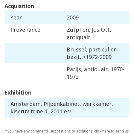
Acquisition
Year
2009
Provenance
Zutphen
,
Jos
Ott
,
antiquair
Brussel
,
particulier
bezit
, <
1972
-
2009
Parijs
,
antiquair
,
1970
-
1972
Exhibition
Amsterdam
,
Pijpenkabinet
,
werkkamer
,
kiseruvitrine
1
,
2011
e
.
v
.
If
you
have
any
comments
,
suggestions
or
additions
,
click
here
to
send
us