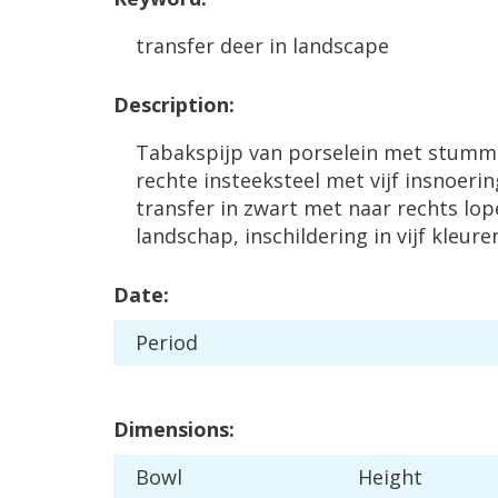
transfer
deer
in
landscape
Description
:
Tabakspijp
van
porselein
met
stumm
rechte
insteeksteel
met
vijf
insnoeri
transfer
in
zwart
met
naar
rechts
lop
landschap
,
inschildering
in
vijf
kleure
Date
:
Period
Dimensions
:
Bowl
Height