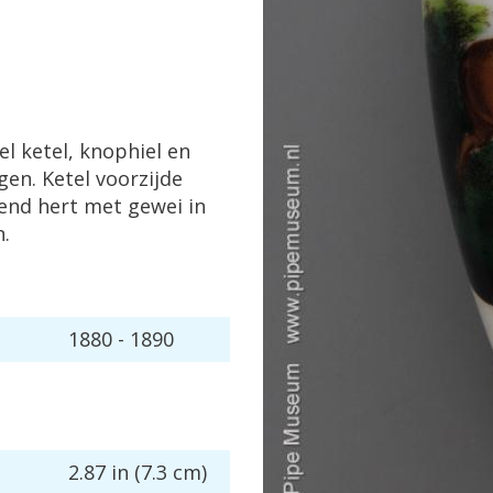
el
ketel
,
knophiel
en
ngen
.
Ketel
voorzijde
end
hert
met
gewei
in
n
.
1880
-
1890
2
.
87
in
(
7
.
3
cm
)