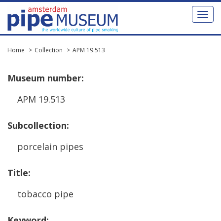
Toggl
naviga
Home
Collection
APM 19.513
Museum
number
:
APM
19
.
513
Subcollection
:
porcelain
pipes
Title
:
tobacco
pipe
Keyword
: