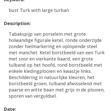
bust
Turk
with
large
turban
Description
:
Tabakspijp
van
porselein
met
grote
holwandige
figurale
ketel
,
ronde
onderzijde
zonder
hielmarkering
en
oplopende
steel
met
manchet
.
Ketel
borstbeeld
van
een
Turk
met
snor
en
vierkante
baard
,
een
grote
tulband
op
het
hoofd
,
rond
borstbeeld
met
enkele
kledingplooien
en
kwastje
links
.
Beschildering
in
natuurlijke
kleuren
,
het
borstbeeld
groen
,
tulband
afwisselend
met
paarse
en
witte
baan
met
grijs
in
de
plooien
,
sporen
van
verguldsel
.
Date
: