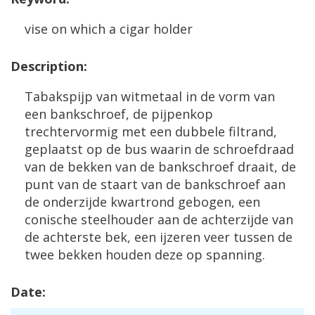
vise
on
which
a
cigar
holder
Description
:
Tabakspijp
van
witmetaal
in
de
vorm
van
een
bankschroef
,
de
pijpenkop
trechtervormig
met
een
dubbele
filtrand
,
geplaatst
op
de
bus
waarin
de
schroefdraad
van
de
bekken
van
de
bankschroef
draait
,
de
punt
van
de
staart
van
de
bankschroef
aan
de
onderzijde
kwartrond
gebogen
,
een
conische
steelhouder
aan
de
achterzijde
van
de
achterste
bek
,
een
ijzeren
veer
tussen
de
twee
bekken
houden
deze
op
spanning
.
Date
: