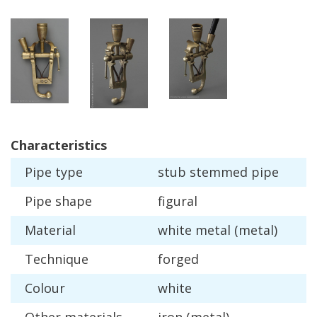
Characteristics
Pipe
type
stub
stemmed
pipe
Pipe
shape
figural
Material
white
metal
(
metal
)
Technique
forged
Colour
white
Other
materials
iron
(
metal
)