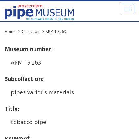
Toggl
naviga
Home
Collection
APM 19.263
Museum
number
:
APM
19
.
263
Subcollection
:
pipes
various
materials
Title
:
tobacco
pipe
Keyword
: