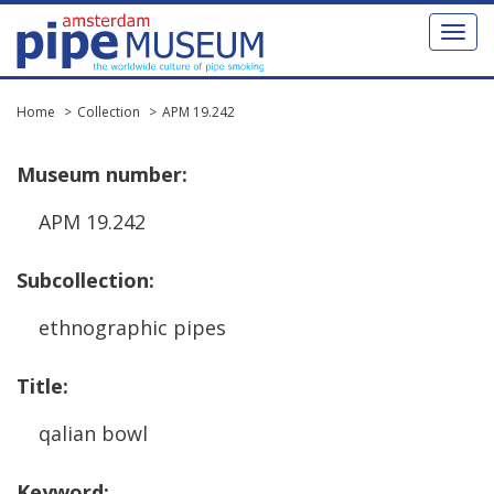
Toggl
naviga
Home
Collection
APM 19.242
Museum
number
:
APM
19
.
242
Subcollection
:
ethnographic
pipes
Title
:
qalian
bowl
Keyword
: