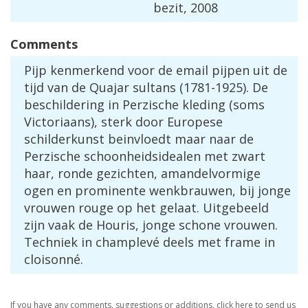
bezit
,
2008
Comments
Pijp
kenmerkend
voor
de
email
pijpen
uit
de
tijd
van
de
Quajar
sultans
(
1781
-
1925
).
De
beschildering
in
Perzische
kleding
(
soms
Victoriaans
),
sterk
door
Europese
schilderkunst
beinvloedt
maar
naar
de
Perzische
schoonheidsidealen
met
zwart
haar
,
ronde
gezichten
,
amandelvormige
ogen
en
prominente
wenkbrauwen
,
bij
jonge
vrouwen
rouge
op
het
gelaat
.
Uitgebeeld
zijn
vaak
de
Houris
,
jonge
schone
vrouwen
.
Techniek
in
champlev
é
deels
met
frame
in
cloisonn
é.
If
you
have
any
comments
,
suggestions
or
additions
,
click
here
to
send
us