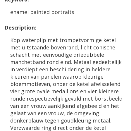
enamel
painted
portraits
Description
:
Kop
waterpijp
met
trompetvormige
ketel
met
uitstaande
bovenrand
,
licht
conische
schacht
met
eenvoudige
driedubbele
manchetband
rond
eind
.
Metaal
gedeeltelijk
in
verdiept
een
beschildering
in
heldere
kleuren
van
panelen
waarop
kleurige
bloemmotieven
,
onder
de
ketel
afwisselend
vier
grote
ovale
medaillons
en
vier
kleinere
ronde
respectievelijk
gevuld
met
borstbeeld
van
een
vrouw
aankijkend
afgebeeld
en
het
gelaat
van
een
vrouw
,
de
omgeving
donkerblauw
tegen
goudkleurig
metaal
.
Verzwaarde
ring
direct
onder
de
ketel