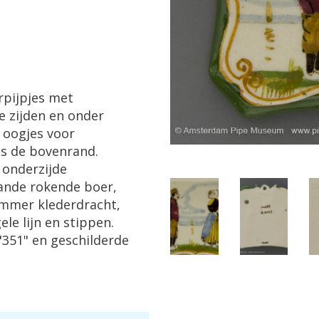
pijpjes
met
e
zijden
en
onder
oogjes
voor
gs
de
bovenrand
.
onderzijde
ande
rokende
boer
,
ammer
klederdracht
,
ele
lijn
en
stippen
.
"
351
"
en
geschilderde