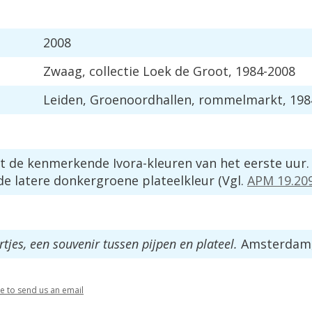
2008
Zwaag
,
collectie
Loek
de
Groot
,
1984
-
2008
Leiden
,
Groenoordhallen
,
rommelmarkt
,
198
t
de
kenmerkende
Ivora
-
kleuren
van
het
eerste
uur
de
latere
donkergroene
plateelkleur
(
Vgl
.
APM
19
.
20
rtjes
,
een
souvenir
tussen
pijpen
en
plateel
.
Amsterdam
re
to
send
us
an
email