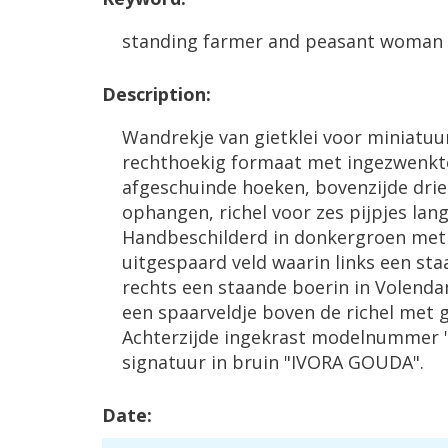
standing
farmer
and
peasant
woman
Description
:
Wandrekje
van
gietklei
voor
miniatuur
rechthoekig
formaat
met
ingezwenkt
afgeschuinde
hoeken
,
bovenzijde
drie
ophangen
,
richel
voor
zes
pijpjes
lan
Handbeschilderd
in
donkergroen
met
uitgespaard
veld
waarin
links
een
sta
rechts
een
staande
boerin
in
Volend
een
spaarveldje
boven
de
richel
met
g
Achterzijde
ingekrast
modelnummer
signatuur
in
bruin
"
IVORA
GOUDA
".
Date
: