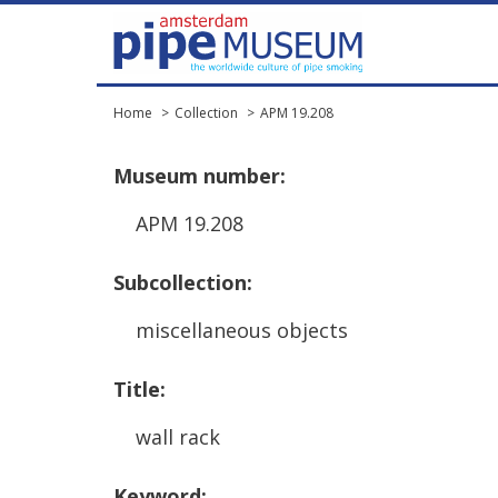
Home
Collection
APM 19.208
Museum
number
:
APM
19
.
208
Subcollection
:
miscellaneous
objects
Title
:
wall
rack
Keyword
: