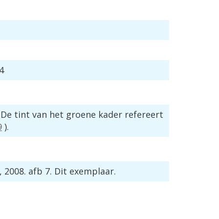
4
.
De
tint
van
het
groene
kader
refereert
9
).
,
2008
.
afb
7
.
Dit
exemplaar
.