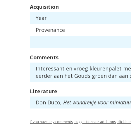
Acquisition
Year
Provenance
Comments
Interessant
en
vroeg
kleurenpalet
me
eerder
aan
het
Gouds
groen
dan
aan
Literature
Don
Duco
,
Het
wandrekje
voor
miniatuu
If
you
have
any
comments
,
suggestions
or
additions
,
click
he