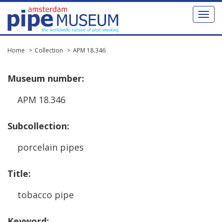
Toggl
naviga
Home
Collection
APM 18.346
Museum
number
:
APM
18
.
346
Subcollection
:
porcelain
pipes
Title
:
tobacco
pipe
Keyword
: