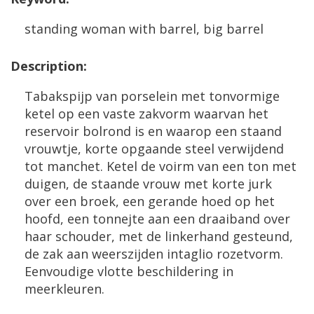
standing
woman
with
barrel
,
big
barrel
Description
:
Tabakspijp
van
porselein
met
tonvormige
ketel
op
een
vaste
zakvorm
waarvan
het
reservoir
bolrond
is
en
waarop
een
staand
vrouwtje
,
korte
opgaande
steel
verwijdend
tot
manchet
.
Ketel
de
voirm
van
een
ton
met
duigen
,
de
staande
vrouw
met
korte
jurk
over
een
broek
,
een
gerande
hoed
op
het
hoofd
,
een
tonnejte
aan
een
draaiband
over
haar
schouder
,
met
de
linkerhand
gesteund
,
de
zak
aan
weerszijden
intaglio
rozetvorm
.
Eenvoudige
vlotte
beschildering
in
meerkleuren
.