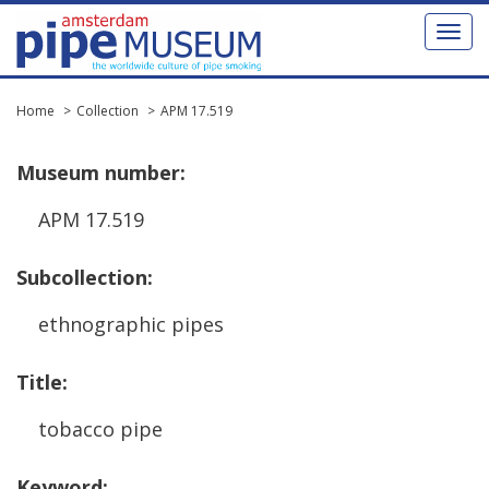
Toggl
naviga
Home
Collection
APM 17.519
Museum
number
:
APM
17
.
519
Subcollection
:
ethnographic
pipes
Title
:
tobacco
pipe
Keyword
: