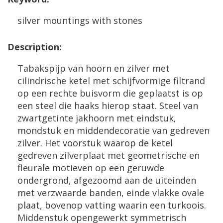
silver
mountings
with
stones
Description
:
Tabakspijp
van
hoorn
en
zilver
met
cilindrische
ketel
met
schijfvormige
filtrand
op
een
rechte
buisvorm
die
geplaatst
is
op
een
steel
die
haaks
hierop
staat
.
Steel
van
zwartgetinte
jakhoorn
met
eindstuk
,
mondstuk
en
middendecoratie
van
gedreven
zilver
.
Het
voorstuk
waarop
de
ketel
gedreven
zilverplaat
met
geometrische
en
fleurale
motieven
op
een
geruwde
ondergrond
,
afgezoomd
aan
de
uiteinden
met
verzwaarde
banden
,
einde
vlakke
ovale
plaat
,
bovenop
vatting
waarin
een
turkoois
.
Middenstuk
opengewerkt
symmetrisch