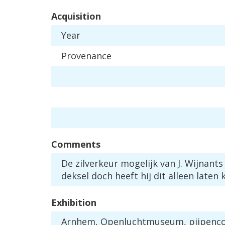
Acquisition
Year
Provenance
Comments
De
zilverkeur
mogelijk
van
J
.
Wijnants
deksel
doch
heeft
hij
dit
alleen
laten
Exhibition
Arnhem
,
Openluchtmuseum
,
pijpenco