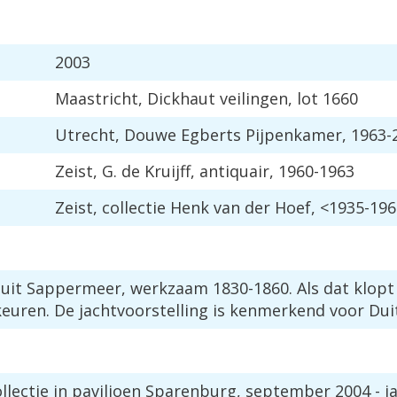
2003
Maastricht
,
Dickhaut
veilingen
,
lot
1660
Utrecht
,
Douwe
Egberts
Pijpenkamer
,
1963
-
Zeist
,
G
.
de
Kruijff
,
antiquair
,
1960
-
1963
Zeist
,
collectie
Henk
van
der
Hoef
, <
1935
-
196
uit
Sappermeer
,
werkzaam
1830
-
1860
.
Als
dat
klopt
keuren
.
De
jachtvoorstelling
is
kenmerkend
voor
Dui
llectie
in
paviljoen
Sparenburg
,
september
2004
-
j