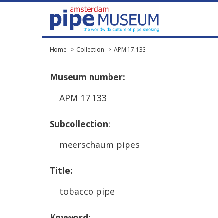
Home
Collection
APM 17.133
Museum
number
:
APM
17
.
133
Subcollection
:
meerschaum
pipes
Title
:
tobacco
pipe
Keyword
: