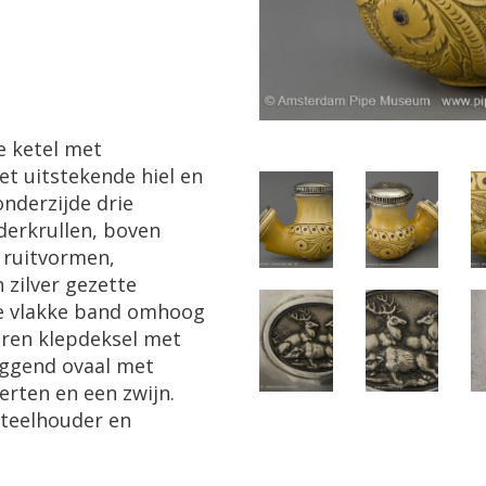
e
ketel
met
et
uitstekende
hiel
en
onderzijde
drie
derkrullen
,
boven
ruitvormen
,
n
zilver
gezette
e
vlakke
band
omhoog
eren
klepdeksel
met
iggend
ovaal
met
erten
en
een
zwijn
.
steelhouder
en