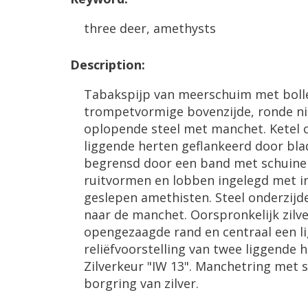
three
deer
,
amethysts
Description
:
Tabakspijp
van
meerschuim
met
boll
trompetvormige
bovenzijde
,
ronde
ni
oplopende
steel
met
manchet
.
Ketel
liggende
herten
geflankeerd
door
bla
begrensd
door
een
band
met
schuine
ruitvormen
en
lobben
ingelegd
met
i
geslepen
amethisten
.
Steel
onderzijd
naar
de
manchet
.
Oorspronkelijk
zilv
opengezaagde
rand
en
centraal
een
l
reli
ë
fvoorstelling
van
twee
liggende
h
Zilverkeur
"
IW
13
".
Manchetring
met
borgring
van
zilver
.