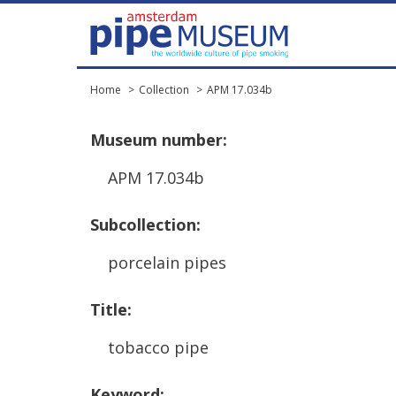
Home
Collection
APM 17.034b
Museum
number
:
APM
17
.
034b
Subcollection
:
porcelain
pipes
Title
:
tobacco
pipe
Keyword
: