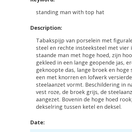
standing
man
with
top
hat
Description
:
Tabakspijp
van
porselein
met
figural
steel
en
rechte
insteeksteel
met
vier
staande
man
met
hoge
hoed
,
zijn
hoo
gekleed
in
een
lange
geopende
jas
,
er
geknoopte
das
,
lange
broek
en
hoge
een
met
knorren
en
lofwerk
versierde
steelaanzet
vormt
.
Beschildering
in
n
vest
roze
,
de
broek
grijs
,
de
steelaan
aangezet
.
Bovenin
de
hoge
hoed
rook
dekselring
tussen
ketel
en
deksel
.
Date
: