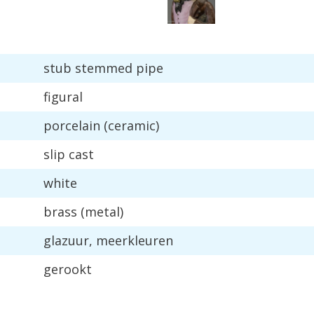
stub
stemmed
pipe
figural
porcelain
(
ceramic
)
slip
cast
white
brass
(
metal
)
glazuur
,
meerkleuren
gerookt