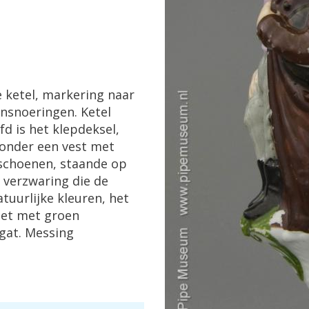
e
ketel
,
markering
naar
insnoeringen
.
Ketel
fd
is
het
klepdeksel
,
onder
een
vest
met
schoenen
,
staande
op
verzwaring
die
de
atuurlijke
kleuren
,
het
zet
met
groen
gat
.
Messing