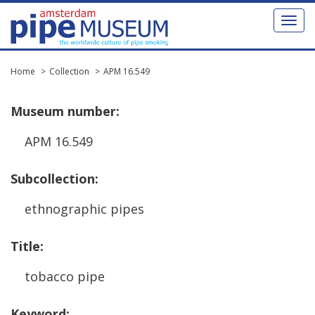
Toggl
naviga
Home
Collection
APM 16.549
Museum
number
:
APM
16
.
549
Subcollection
:
ethnographic
pipes
Title
:
tobacco
pipe
Keyword
: