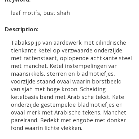
leaf
motifs
,
bust
shah
Description
:
Tabakspijp
van
aardewerk
met
cilindrische
tienkante
ketel
op
verzwaarde
onderzijde
met
rattenstaart
,
oplopende
achtkante
steel
met
manchet
.
Ketel
instempelingen
van
maansikkels
,
sterren
en
bladmotiefjes
,
voorzijde
staand
ovaal
waarin
borstbeeld
van
sjah
met
hoge
kroon
.
Scheiding
ketelbasis
band
met
Arabische
tekst
.
Ketel
onderzijde
gestempelde
bladmotiefjes
en
ovaal
merk
met
Arabische
tekens
.
Manchet
parelrand
.
Bedekt
met
engobe
met
donker
fond
waarin
lichte
vlekken
.