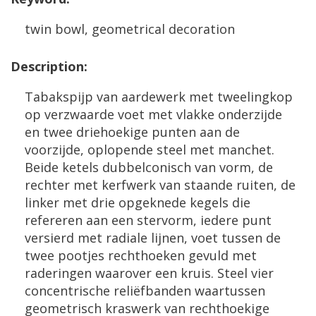
twin
bowl
,
geometrical
decoration
Description
:
Tabakspijp
van
aardewerk
met
tweelingkop
op
verzwaarde
voet
met
vlakke
onderzijde
en
twee
driehoekige
punten
aan
de
voorzijde
,
oplopende
steel
met
manchet
.
Beide
ketels
dubbelconisch
van
vorm
,
de
rechter
met
kerfwerk
van
staande
ruiten
,
de
linker
met
drie
opgeknede
kegels
die
refereren
aan
een
stervorm
,
iedere
punt
versierd
met
radiale
lijnen
,
voet
tussen
de
twee
pootjes
rechthoeken
gevuld
met
raderingen
waarover
een
kruis
.
Steel
vier
concentrische
reli
ë
fbanden
waartussen
geometrisch
kraswerk
van
rechthoekige