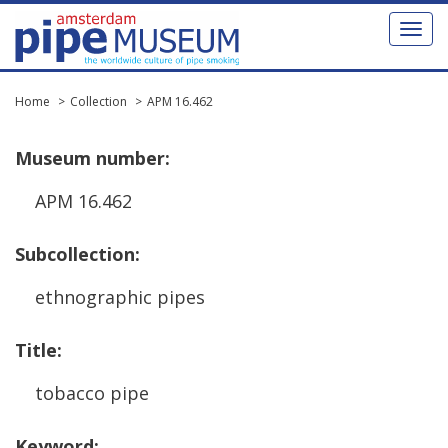
Toggl
naviga
Home
Collection
APM 16.462
Museum
number
:
APM
16
.
462
Subcollection
:
ethnographic
pipes
Title
:
tobacco
pipe
Keyword
: