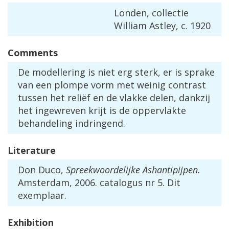
Londen
,
collectie
William
Astley
,
c
.
1920
Comments
De
modellering
is
niet
erg
sterk
,
er
is
sprake
van
een
plompe
vorm
met
weinig
contrast
tussen
het
reli
ë
f
en
de
vlakke
delen
,
dankzij
het
ingewreven
krijt
is
de
oppervlakte
behandeling
indringend
.
Literature
Don
Duco
,
Spreekwoordelijke
Ashantipijpen
.
Amsterdam
,
2006
.
catalogus
nr
5
.
Dit
exemplaar
.
Exhibition