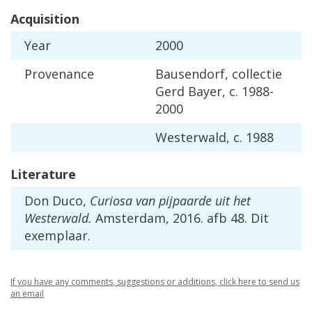
Acquisition
Year
2000
Provenance
Bausendorf
,
collectie
Gerd
Bayer
,
c
.
1988
-
2000
Westerwald
,
c
.
1988
Literature
Don
Duco
,
Curiosa
van
pijpaarde
uit
het
Westerwald
.
Amsterdam
,
2016
.
afb
48
.
Dit
exemplaar
.
If
you
have
any
comments
,
suggestions
or
additions
,
click
here
to
send
us
an
email