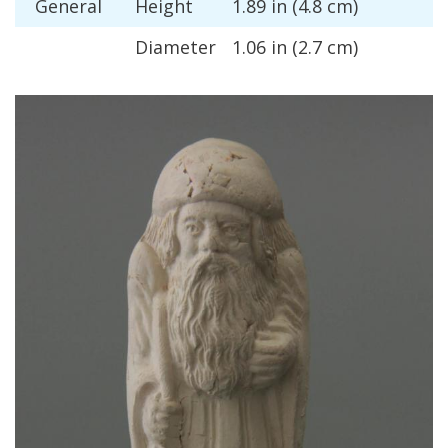
General
Height
1
.
89
in
(
4
.
8
cm
)
Diameter
1
.
06
in
(
2
.
7
cm
)