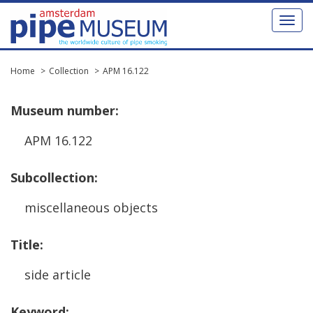
Toggl
naviga
Home
Collection
APM 16.122
Museum
number
:
APM
16
.
122
Subcollection
:
miscellaneous
objects
Title
:
side
article
Keyword
: