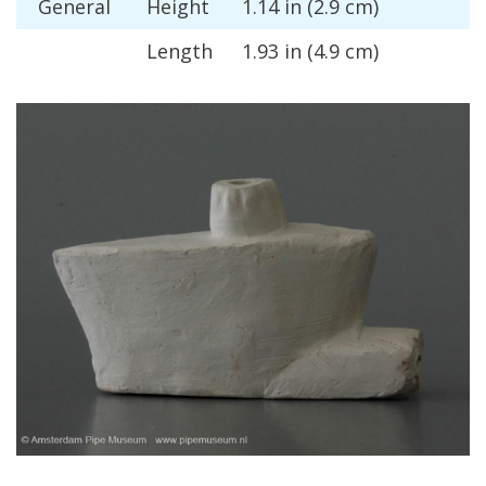
General
Height
1
.
14
in
(
2
.
9
cm
)
Length
1
.
93
in
(
4
.
9
cm
)