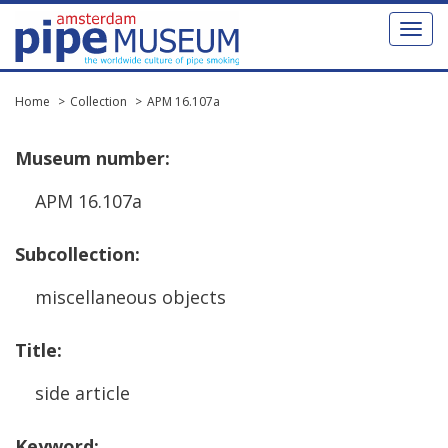
Toggl
naviga
Home
Collection
APM 16.107a
Museum
number
:
APM
16
.
107a
Subcollection
:
miscellaneous
objects
Title
:
side
article
Keyword
: