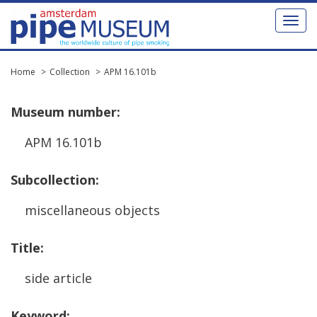
Toggl
naviga
Home
Collection
APM 16.101b
Museum
number
:
APM
16
.
101b
Subcollection
:
miscellaneous
objects
Title
:
side
article
Keyword
: