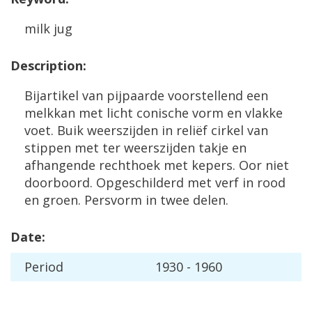
milk
jug
Description
:
Bijartikel
van
pijpaarde
voorstellend
een
melkkan
met
licht
conische
vorm
en
vlakke
voet
.
Buik
weerszijden
in
reli
ë
f
cirkel
van
stippen
met
ter
weerszijden
takje
en
afhangende
rechthoek
met
kepers
.
Oor
niet
doorboord
.
Opgeschilderd
met
verf
in
rood
en
groen
.
Persvorm
in
twee
delen
.
Date
:
Period
1930
-
1960