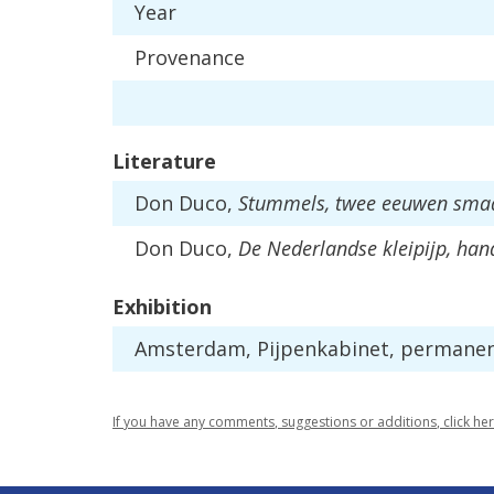
Year
Provenance
Literature
Don
Duco
,
Stummels
,
twee
eeuwen
sma
Don
Duco
,
De
Nederlandse
kleipijp
,
han
Exhibition
Amsterdam
,
Pijpenkabinet
,
permane
If
you
have
any
comments
,
suggestions
or
additions
,
click
he