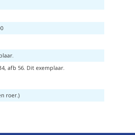
00
plaar
.
34
,
afb
56
.
Dit
exemplaar
.
en
roer
.)