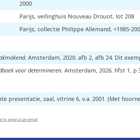
2000
Parijs
,
veilinghuis
Nouveau
Drouot
,
lot
208
Parijs
,
collectie
Philippe
Allemand
, <
1985
-
20
akmakend
.
Amsterdam
,
2020
.
afb
2
,
afb
24
.
Dit
exem
dboek
voor
determineren
.
Amsterdam
,
2026
.
hfst
1
,
p
nte
presentatie
,
zaal
,
vitrine
6
,
v
.
a
.
2001
. (
Met
hoorn
re
to
send
us
an
email