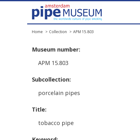
Home
Collection
APM 15.803
Museum
number
:
APM
15
.
803
Subcollection
:
porcelain
pipes
Title
:
tobacco
pipe
Keyword
: