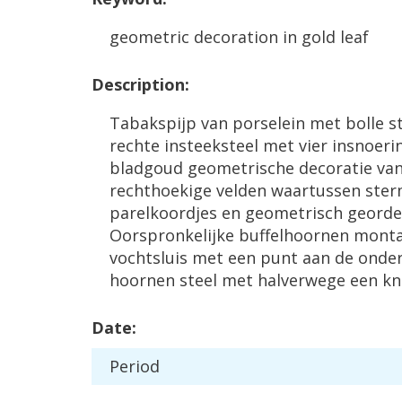
geometric
decoration
in
gold
leaf
Description
:
Tabakspijp
van
porselein
met
bolle
s
rechte
insteeksteel
met
vier
insnoeri
bladgoud
geometrische
decoratie
va
rechthoekige
velden
waartussen
ster
parelkoordjes
en
geometrisch
geord
Oorspronkelijke
buffelhoornen
mont
vochtsluis
met
een
punt
aan
de
onder
hoornen
steel
met
halverwege
een
kn
Date
:
Period