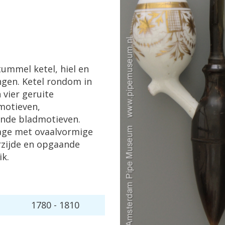
tummel
ketel
,
hiel
en
ngen
.
Ketel
rondom
in
n
vier
geruite
motieven
,
ende
bladmotieven
.
age
met
ovaalvormige
zijde
en
opgaande
ik
.
1780
-
1810