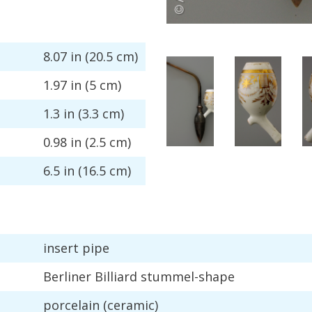
8
.
07
in
(
20
.
5
cm
)
1
.
97
in
(
5
cm
)
1
.
3
in
(
3
.
3
cm
)
0
.
98
in
(
2
.
5
cm
)
6
.
5
in
(
16
.
5
cm
)
insert
pipe
Berliner
Billiard
stummel
-
shape
porcelain
(
ceramic
)