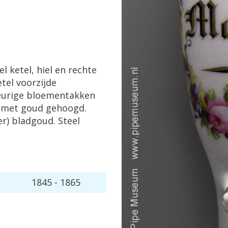
el
ketel
,
hiel
en
rechte
etel
voorzijde
urige
bloementakken
met
goud
gehoogd
.
er
)
bladgoud
.
Steel
1845
-
1865