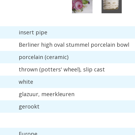
insert
pipe
Berliner
high
oval
stummel
porcelain
bowl
porcelain
(
ceramic
)
thrown
(
potters
'
wheel
),
slip
cast
white
glazuur
,
meerkleuren
gerookt
Europe