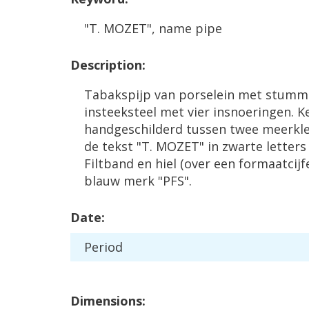
"
T
.
MOZET
",
name
pipe
Description
:
Tabakspijp
van
porselein
met
stumm
insteeksteel
met
vier
insnoeringen
.
K
handgeschilderd
tussen
twee
meerkle
de
tekst
"
T
.
MOZET
"
in
zwarte
letters
Filtband
en
hiel
(
over
een
formaatcijf
blauw
merk
"
PFS
".
Date
:
Period
Dimensions
: