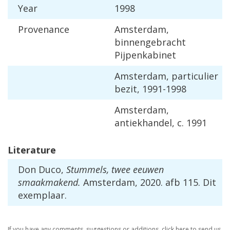
Year
1998
Provenance
Amsterdam
,
binnengebracht
Pijpenkabinet
Amsterdam
,
particulier
bezit
,
1991
-
1998
Amsterdam
,
antiekhandel
,
c
.
1991
Literature
Don
Duco
,
Stummels
,
twee
eeuwen
smaakmakend
.
Amsterdam
,
2020
.
afb
115
.
Dit
exemplaar
.
If
you
have
any
comments
,
suggestions
or
additions
,
click
here
to
send
us