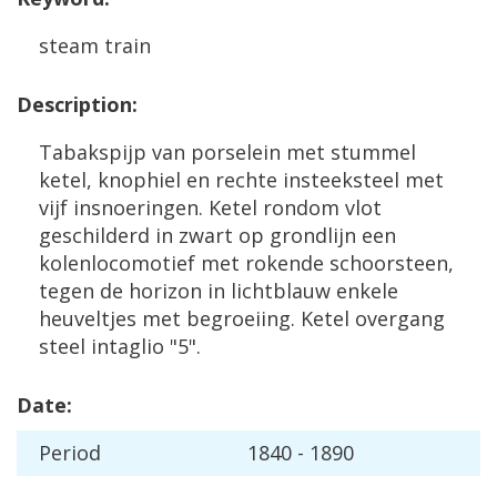
steam
train
Description
:
Tabakspijp
van
porselein
met
stummel
ketel
,
knophiel
en
rechte
insteeksteel
met
vijf
insnoeringen
.
Ketel
rondom
vlot
geschilderd
in
zwart
op
grondlijn
een
kolenlocomotief
met
rokende
schoorsteen
,
tegen
de
horizon
in
lichtblauw
enkele
heuveltjes
met
begroeiing
.
Ketel
overgang
steel
intaglio
"
5
".
Date
:
Period
1840
-
1890