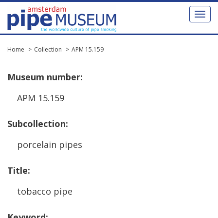
Toggl
naviga
Home
Collection
APM 15.159
Museum
number
:
APM
15
.
159
Subcollection
:
porcelain
pipes
Title
:
tobacco
pipe
Keyword
: