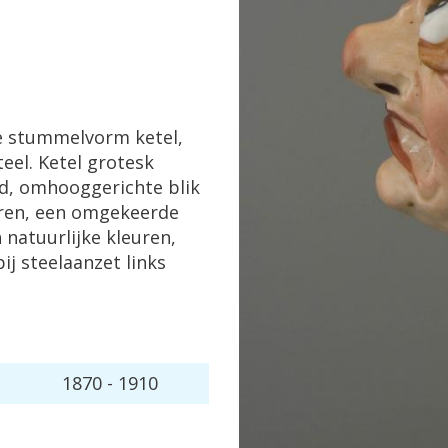
e
stummelvorm
ketel
,
teel
.
Ketel
grotesk
d
,
omhooggerichte
blik
ren
,
een
omgekeerde
n
natuurlijke
kleuren
,
bij
steelaanzet
links
1870
-
1910