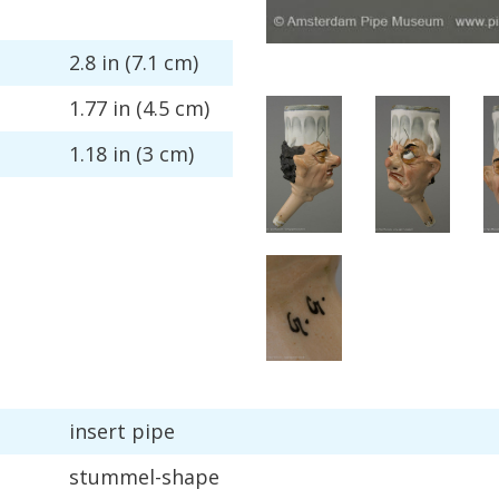
2
.
8
in
(
7
.
1
cm
)
1
.
77
in
(
4
.
5
cm
)
1
.
18
in
(
3
cm
)
insert
pipe
stummel
-
shape