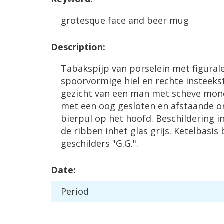
grotesque
face
and
beer
mug
Description
:
Tabakspijp
van
porselein
met
figural
spoorvormige
hiel
en
rechte
insteeks
gezicht
van
een
man
met
scheve
mon
met
een
oog
gesloten
en
afstaande
o
bierpul
op
het
hoofd
.
Beschildering
i
de
ribben
inhet
glas
grijs
.
Ketelbasis
geschilders
"
G
.
G
.".
Date
:
Period