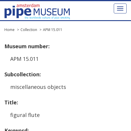
Toggl
naviga
Home
Collection
APM 15.011
Museum
number
:
APM
15
.
011
Subcollection
:
miscellaneous
objects
Title
:
figural
flute
Keyword
: