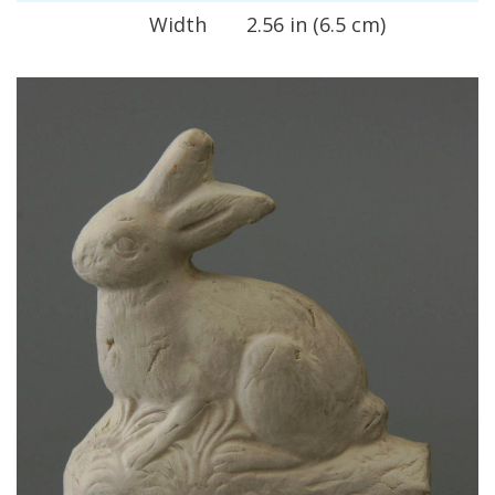
Width
2
.
56
in
(
6
.
5
cm
)