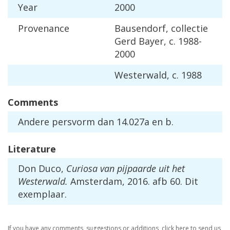
Year
2000
Provenance
Bausendorf
,
collectie
Gerd
Bayer
,
c
.
1988
-
2000
Westerwald
,
c
.
1988
Comments
Andere
persvorm
dan
14
.
027a
en
b
.
Literature
Don
Duco
,
Curiosa
van
pijpaarde
uit
het
Westerwald
.
Amsterdam
,
2016
.
afb
60
.
Dit
exemplaar
.
If
you
have
any
comments
,
suggestions
or
additions
,
click
here
to
send
us