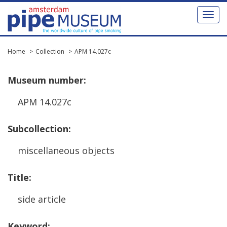
Toggl
naviga
Home
Collection
APM 14.027c
Museum
number
:
APM
14
.
027c
Subcollection
:
miscellaneous
objects
Title
:
side
article
Keyword
: