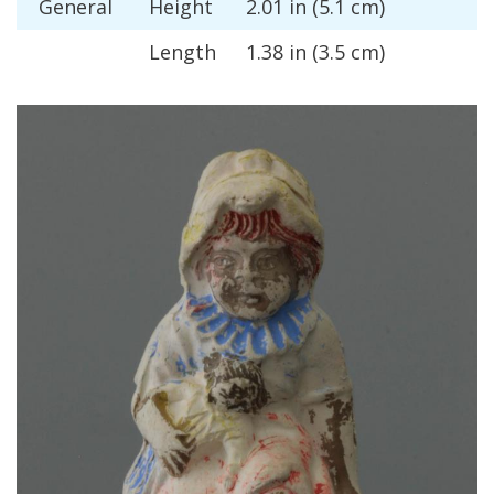
General
Height
2
.
01
in
(
5
.
1
cm
)
Length
1
.
38
in
(
3
.
5
cm
)