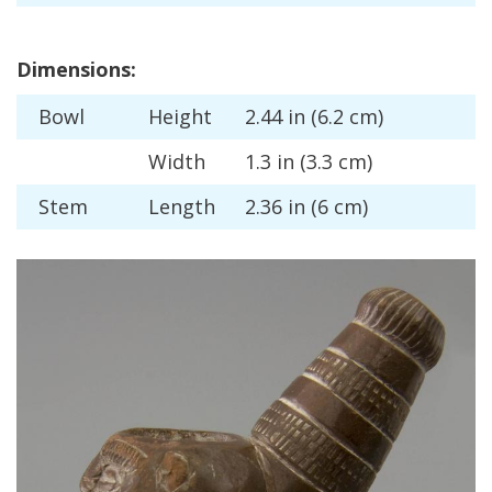
Dimensions
:
Bowl
Height
2
.
44
in
(
6
.
2
cm
)
Width
1
.
3
in
(
3
.
3
cm
)
Stem
Length
2
.
36
in
(
6
cm
)