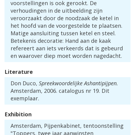
voorstellingen
is
ook
gerookt
.
De
verhoudingen
in
de
uitbeelding
zijn
veroorzaakt
door
de
noodzaak
de
ketel
in
het
hoofd
van
de
voorgestelde
te
plaatsen
.
Matige
aansluiting
tussen
ketel
en
steel
.
Betekenis
decoratie
:
Hand
aan
de
kaak
refereert
aan
iets
verkeerds
dat
is
gebeurd
en
waarover
diep
moet
worden
nagedacht
.
Literature
Don
Duco
,
Spreekwoordelijke
Ashantipijpen
.
Amsterdam
,
2006
.
catalogus
nr
19
.
Dit
exemplaar
.
Exhibition
Amsterdam
,
Pijpenkabinet
,
tentoonstelling
"
Toppers
,
twee
jaar
aanwinsten