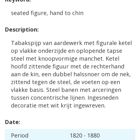
seated
figure
,
hand
to
chin
Description
:
Tabakspijp
van
aardewerk
met
figurale
ketel
op
vlakke
onderzijde
en
oplopende
tapse
steel
met
knoopvormige
manchet
.
Ketel
hoofd
zittende
figuur
met
de
rechterhand
aan
de
kin
,
een
dubbel
halssnoer
om
de
nek
,
zittend
tegen
de
steel
,
de
voeten
op
een
vlakke
basis
.
Steel
banen
met
arceringen
tussen
concentrische
lijnen
.
Ingesneden
decoratie
met
wit
krijt
ingewreven
.
Date
:
Period
1820
-
1880