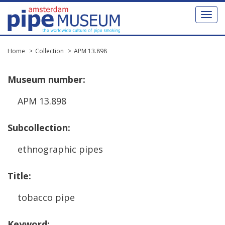
Toggl
naviga
Home
Collection
APM 13.898
Museum
number
:
APM
13
.
898
Subcollection
:
ethnographic
pipes
Title
:
tobacco
pipe
Keyword
: