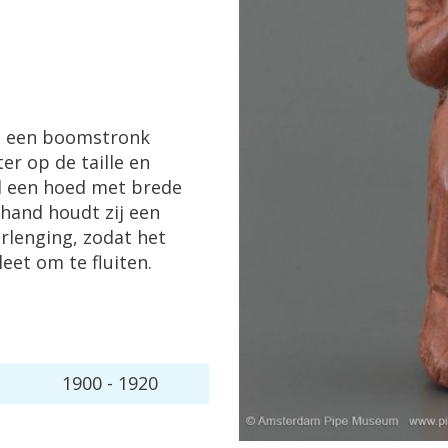
p
een
boomstronk
ter
op
de
taille
en
d
een
hoed
met
brede
rhand
houdt
zij
een
erlenging
,
zodat
het
leet
om
te
fluiten
.
1900
-
1920