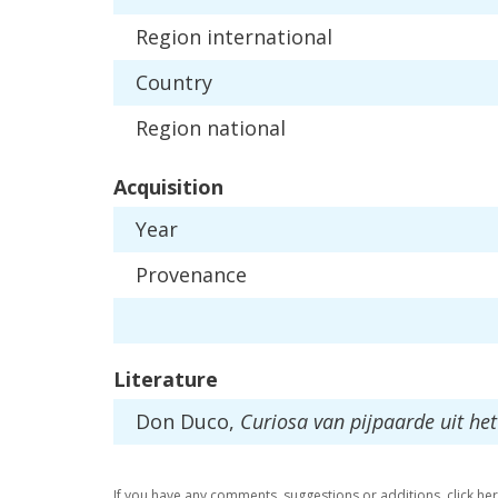
Region
international
Country
Region
national
Acquisition
Year
Provenance
Literature
Don
Duco
,
Curiosa
van
pijpaarde
uit
het
If
you
have
any
comments
,
suggestions
or
additions
,
click
he