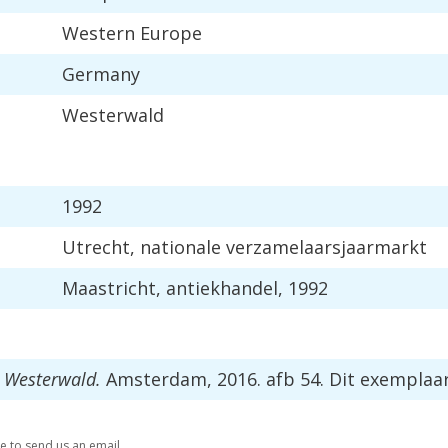
Western
Europe
Germany
Westerwald
1992
Utrecht
,
nationale
verzamelaarsjaarmarkt
Maastricht
,
antiekhandel
,
1992
Westerwald
.
Amsterdam
,
2016
.
afb
54
.
Dit
exemplaa
re
to
send
us
an
email