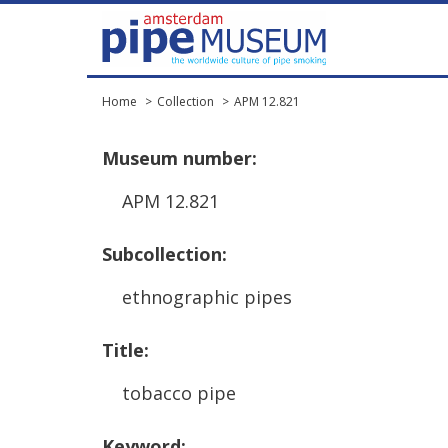
Home
Collection
APM 12.821
Museum
number
:
APM
12
.
821
Subcollection
:
ethnographic
pipes
Title
:
tobacco
pipe
Keyword
: