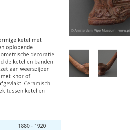
ormige
ketel
met
en
oplopende
eometrische
decoratie
nd
de
ketel
en
banden
nzet
aan
weerszijden
met
knor
of
afgevlakt
.
Ceramisch
ek
tussen
ketel
en
1880
-
1920