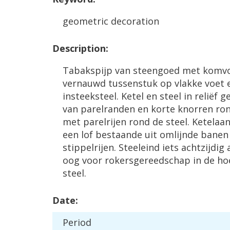
geometric
decoration
Description
:
Tabakspijp
van
steengoed
met
komv
vernauwd
tussenstuk
op
vlakke
voet
insteeksteel
.
Ketel
en
steel
in
reli
ë
f
g
van
parelranden
en
korte
knorren
ro
met
parelrijen
rond
de
steel
.
Ketelaa
een
lof
bestaande
uit
omlijnde
banen
stippelrijen
.
Steeleind
iets
achtzijdig
oog
voor
rokersgereedschap
in
de
ho
steel
.
Date
:
Period