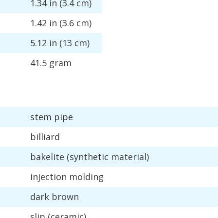
1
.
34
in
(
3
.
4
cm
)
1
.
42
in
(
3
.
6
cm
)
5
.
12
in
(
13
cm
)
41
.
5
gram
stem
pipe
billiard
bakelite
(
synthetic
material
)
injection
molding
dark
brown
slip
(
ceramic
)