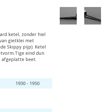
iard
ketel
,
zonder
hiel
van
gietklei
met
mde
Skippy
pijp
).
Ketel
etvorm
.
Tige
eind
dun
t
afgeplatte
beet
.
1930
-
1950