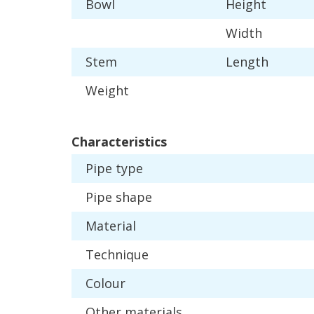
Bowl
Height
Width
Stem
Length
Weight
Characteristics
Pipe
type
Pipe
shape
Material
Technique
Colour
Other
materials