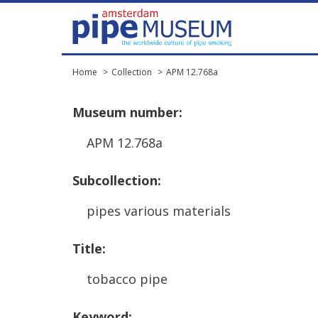
Home
Collection
APM 12.768a
Museum
number
:
APM
12
.
768a
Subcollection
:
pipes
various
materials
Title
:
tobacco
pipe
Keyword
: