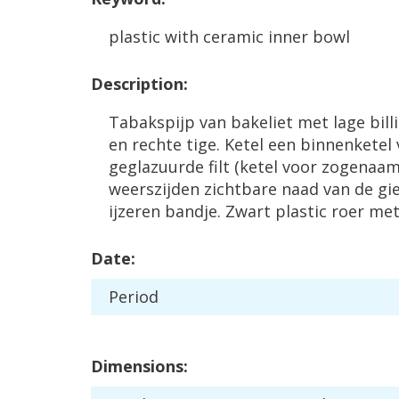
plastic
with
ceramic
inner
bowl
Description
:
Tabakspijp
van
bakeliet
met
lage
bill
en
rechte
tige
.
Ketel
een
binnenketel
geglazuurde
filt
(
ketel
voor
zogenaa
weerszijden
zichtbare
naad
van
de
gi
ijzeren
bandje
.
Zwart
plastic
roer
me
Date
:
Period
Dimensions
: