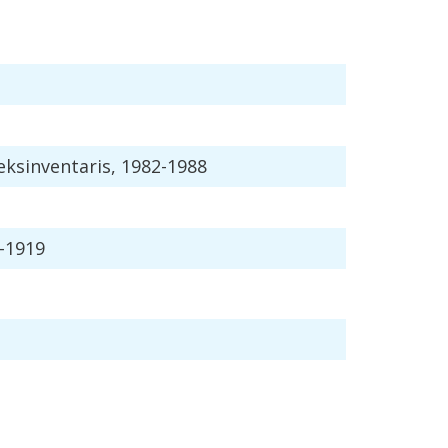
eksinventaris
,
1982
-
1988
-
1919