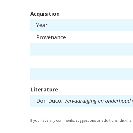
Acquisition
Year
Provenance
Literature
Don
Duco
,
Vervaardiging
en
onderhoud
If
you
have
any
comments
,
suggestions
or
additions
,
click
he