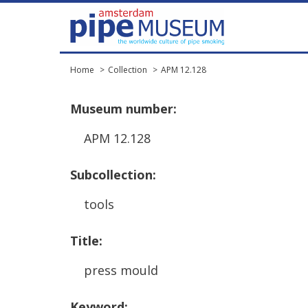
Home
Collection
APM 12.128
Museum
number
:
APM
12
.
128
Subcollection
:
tools
Title
:
press
mould
Keyword
: