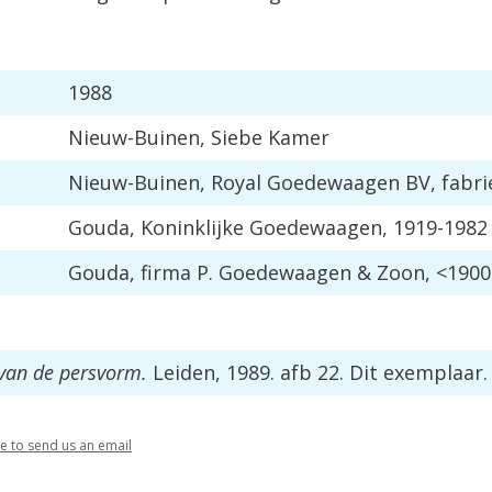
1988
Nieuw
-
Buinen
,
Siebe
Kamer
Nieuw
-
Buinen
,
Royal
Goedewaagen
BV
,
fabri
Gouda
,
Koninklijke
Goedewaagen
,
1919
-
1982
Gouda
,
firma
P
.
Goedewaagen
&
Zoon
, <
1900
van
de
persvorm
.
Leiden
,
1989
.
afb
22
.
Dit
exemplaar
.
re
to
send
us
an
email