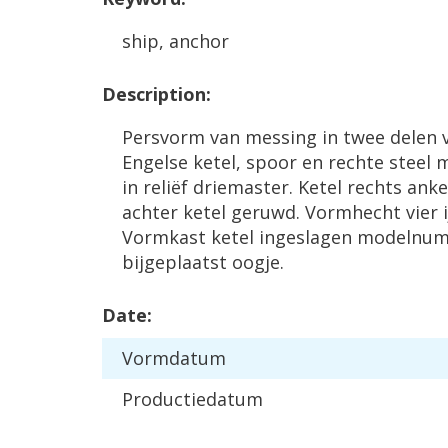
ship
,
anchor
Description
:
Persvorm
van
messing
in
twee
delen
Engelse
ketel
,
spoor
en
rechte
steel
m
in
reli
ë
f
driemaster
.
Ketel
rechts
anke
achter
ketel
geruwd
.
Vormhecht
vier
Vormkast
ketel
ingeslagen
modelnu
bijgeplaatst
oogje
.
Date
:
Vormdatum
Productiedatum