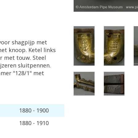
voor
shagpijp
met
et
knoop
.
Ketel
links
r
met
touw
.
Steel
ijzeren
sluitpennen
.
mmer
"
128
/
1
"
met
1880
-
1900
1880
-
1910