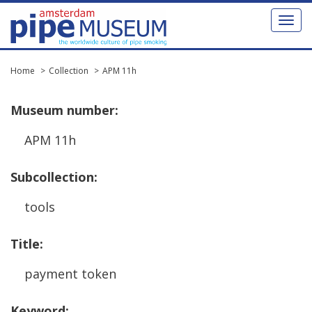
Toggl
naviga
Home
Collection
APM 11h
Museum
number
:
APM
11h
Subcollection
:
tools
Title
:
payment
token
Keyword
: