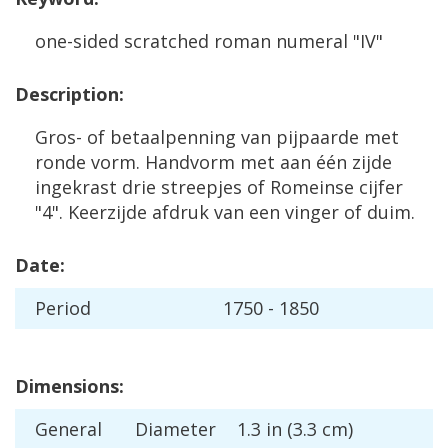
one
-
sided
scratched
roman
numeral
"
IV
"
Description
:
Gros
-
of
betaalpenning
van
pijpaarde
met
ronde
vorm
.
Handvorm
met
aan
éé
n
zijde
ingekrast
drie
streepjes
of
Romeinse
cijfer
"
4
".
Keerzijde
afdruk
van
een
vinger
of
duim
.
Date
:
Period
1750
-
1850
Dimensions
:
General
Diameter
1
.
3
in
(
3
.
3
cm
)