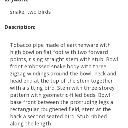
snake
,
two
birds
Description
:
Tobacco
pipe
made
of
earthenware
with
high
bowl
on
flat
foot
with
two
forward
points
,
rising
straight
stem
with
stub
.
Bowl
front
embossed
snake
body
with
three
zigzag
windings
around
the
bowl
,
neck
and
head
end
at
the
top
of
the
stem
together
with
a
sitting
bird
.
Stem
with
three
-
storey
pattern
with
geometric
-
filled
beds
.
Bowl
base
front
between
the
protruding
legs
a
rectangular
roughened
field
,
stem
at
the
back
a
second
seated
bird
.
Stub
ribbed
along
the
length
.