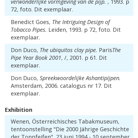
verwonderlijke
vormgeving
van
de
pijp
.
,
1993
.
p
72
,
foto
.
Dit
exemplaar
.
Benedict
Goes
,
The
Intriguing
Design
of
Tobacco
Pipes
.
Leiden
,
1993
.
p
72
,
foto
.
Dit
exemplaar
.
Don
Duco
,
The
ubiquitos
clay
pipe
.
Paris
The
Pipe
Year
Book
2001
, /,
2001
.
p
61
.
Dit
exemplaar
.
Don
Duco
,
Spreekwoordelijke
Ashantipijpen
.
Amsterdam
,
2006
.
catalogus
nr
17
.
Dit
exemplaar
.
Exhibition
Wenen
, Ö
sterreichisches
Tabakmuseum
,
tentoonstelling
"
Die
2000
J
ä
hrige
Geschichte
der
Tonpfeifen
",
23
juni
1994
-
10
september