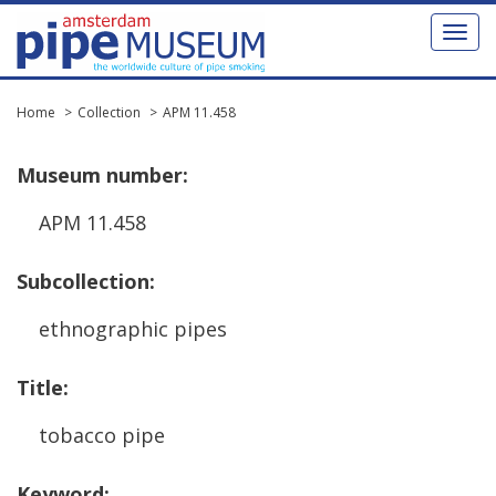
Toggl
naviga
Home
Collection
APM 11.458
Museum
number
:
APM
11
.
458
Subcollection
:
ethnographic
pipes
Title
:
tobacco
pipe
Keyword
: