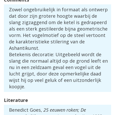
Zowel
ongebruikelijk
in
formaat
als
ontwerp
dat
door
zijn
grotere
hoogte
waarbij
de
slang
zigzaggend
om
de
ketel
is
gedrapeerd
als
een
sterk
gestileerde
bijna
geometrische
vorm
.
Het
vogelmotief
op
de
steel
vertoont
de
karakteristieke
stilering
van
de
Ashantikunst
.
Betekenis
decoratie
:
Uitgebeeld
wordt
de
slang
die
normaal
altijd
op
de
grond
leeft
en
nu
in
een
zeldzaam
geval
een
vogel
uit
de
lucht
grijpt
,
door
deze
opmerkelijke
daad
wijst
hij
op
veel
geluk
of
een
uitzonderlijk
koopje
.
Literature
Benedict
Goes
,
25
eeuwen
roken
;
De