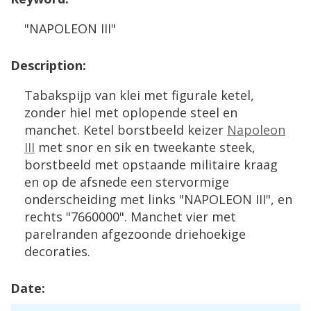
"
NAPOLEON
III
"
Description
:
Tabakspijp
van
klei
met
figurale
ketel
,
zonder
hiel
met
oplopende
steel
en
manchet
.
Ketel
borstbeeld
keizer
Napoleon
III
met
snor
en
sik
en
tweekante
steek
,
borstbeeld
met
opstaande
militaire
kraag
en
op
de
afsnede
een
stervormige
onderscheiding
met
links
"
NAPOLEON
III
",
en
rechts
"
7660000
".
Manchet
vier
met
parelranden
afgezoonde
driehoekige
decoraties
.
Date
: