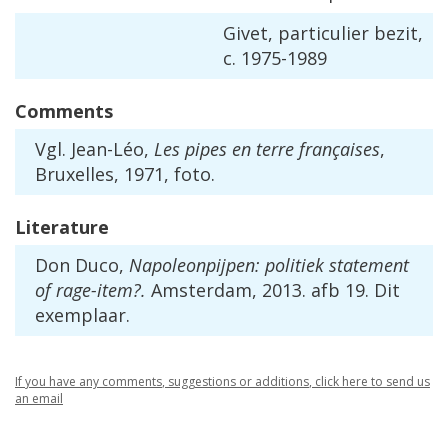
Givet
,
particulier
bezit
,
c
.
1975
-
1989
Comments
Vgl
.
Jean
-
L
é
o
,
Les
pipes
en
terre
fran
ç
aises
,
Bruxelles
,
1971
,
foto
.
Literature
Don
Duco
,
Napoleonpijpen
:
politiek
statement
of
rage
-
item
?.
Amsterdam
,
2013
.
afb
19
.
Dit
exemplaar
.
If
you
have
any
comments
,
suggestions
or
additions
,
click
here
to
send
us
an
email