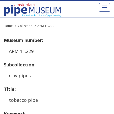
Toggl
naviga
Home
Collection
APM 11.229
Museum
number
:
APM
11
.
229
Subcollection
:
clay
pipes
Title
:
tobacco
pipe
Keyword
: