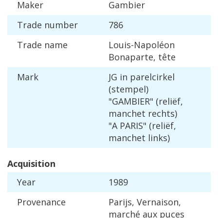
Maker
Gambier
Trade
number
786
Trade
name
Louis
-
Napol
é
on
Bonaparte
,
t
ê
te
Mark
JG
in
parelcirkel
(
stempel
)
"
GAMBIER
" (
reli
ë
f
,
manchet
rechts
)
"
A
PARIS
" (
reli
ë
f
,
manchet
links
)
Acquisition
Year
1989
Provenance
Parijs
,
Vernaison
,
march
é
aux
puces