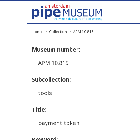
Home
Collection
APM 10.815
Museum
number
:
APM
10
.
815
Subcollection
:
tools
Title
:
payment
token
Keyword
: