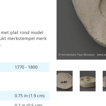
met
plat
rond
model
ukt
merkstempel
merk
s
.
1770
-
1800
0
.
75
in
(
1
.
9
cm
)
0
.
2
in
(
0
.
5
cm
)