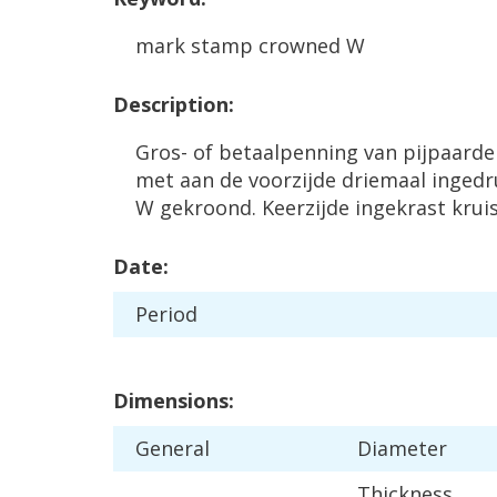
mark
stamp
crowned
W
Description
:
Gros
-
of
betaalpenning
van
pijpaarde
met
aan
de
voorzijde
driemaal
ingedr
W
gekroond
.
Keerzijde
ingekrast
krui
Date
:
Period
Dimensions
:
General
Diameter
Thickness