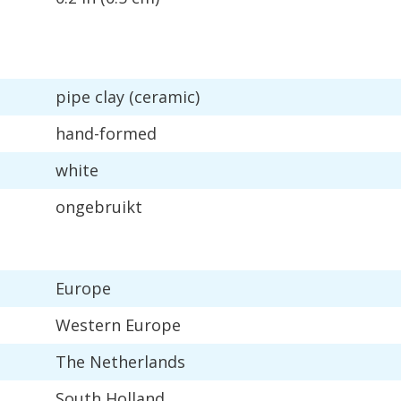
pipe
clay
(
ceramic
)
hand
-
formed
white
ongebruikt
Europe
Western
Europe
The
Netherlands
South
Holland