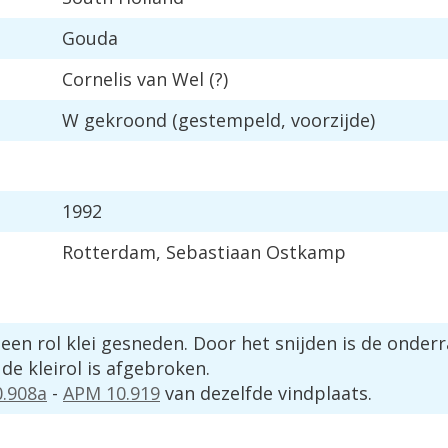
Gouda
Cornelis
van
Wel
(?)
W
gekroond
(
gestempeld
,
voorzijde
)
1992
Rotterdam
,
Sebastiaan
Ostkamp
een
rol
klei
gesneden
.
Door
het
snijden
is
de
onderr
de
kleirol
is
afgebroken
.
0
.
908a
-
APM
10
.
919
van
dezelfde
vindplaats
.