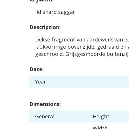
lid
shard
saggar
Description
:
Dekselfragment
van
aardewerk
van
e
klokvormige
bovenzijde
,
gedraaid
en
geschrooid
.
Grijsgesmoorde
buitenzi
Date
:
Year
Dimensions
:
General
Height
Width