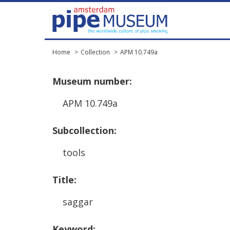
Home
Collection
APM 10.749a
Museum
number
:
APM
10
.
749a
Subcollection
:
tools
Title
:
saggar
Keyword
: