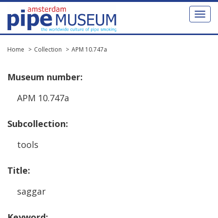
Toggl
naviga
Home
Collection
APM 10.747a
Museum
number
:
APM
10
.
747a
Subcollection
:
tools
Title
:
saggar
Keyword
: