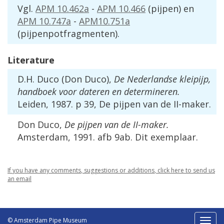
Vgl
.
APM
10
.
462a
-
APM
10
.
466
(
pijpen
)
en
APM
10
.
747a
-
APM10
.
751a
(
pijpenpotfragmenten
).
Literature
D
.
H
.
Duco
(
Don
Duco
),
De
Nederlandse
kleipijp
,
handboek
voor
dateren
en
determineren
.
Leiden
,
1987
.
p
39
,
De
pijpen
van
de
II
-
maker
.
Don
Duco
,
De
pijpen
van
de
II
-
maker
.
Amsterdam
,
1991
.
afb
9ab
.
Dit
exemplaar
.
If
you
have
any
comments
,
suggestions
or
additions
,
click
here
to
send
us
an
email
© Amsterdam Pipe Museum