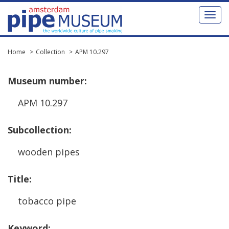
Toggl
naviga
Home
Collection
APM 10.297
Museum
number
:
APM
10
.
297
Subcollection
:
wooden
pipes
Title
:
tobacco
pipe
Keyword
: