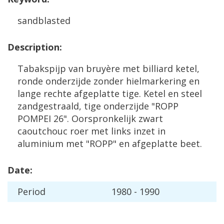
sandblasted
Description
:
Tabakspijp
van
bruy
è
re
met
billiard
ketel
,
ronde
onderzijde
zonder
hielmarkering
en
lange
rechte
afgeplatte
tige
.
Ketel
en
steel
zandgestraald
,
tige
onderzijde
"
ROPP
POMPEI
26
".
Oorspronkelijk
zwart
caoutchouc
roer
met
links
inzet
in
aluminium
met
"
ROPP
"
en
afgeplatte
beet
.
Date
:
Period
1980
-
1990