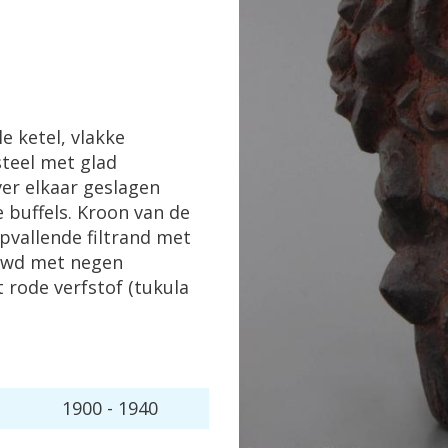
le
ketel
,
vlakke
steel
met
glad
ver
elkaar
geslagen
e
buffels
.
Kroon
van
de
pvallende
filtrand
met
uwd
met
negen
t
rode
verfstof
(
tukula
1900
-
1940