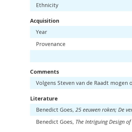
Ethnicity
Acquisition
Year
Provenance
Comments
Volgens
Steven
van
de
Raadt
mogen
Literature
Benedict
Goes
,
25
eeuwen
roken
;
De
ve
Benedict
Goes
,
The
Intriguing
Design
of