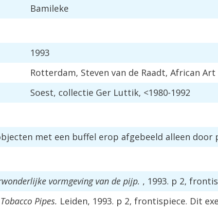
Bamileke
1993
Rotterdam
,
Steven
van
de
Raadt
,
African
Art
Soest
,
collectie
Ger
Luttik
, <
1980
-
1992
objecten
met
een
buffel
erop
afgebeeld
alleen
door
rwonderlijke
vormgeving
van
de
pijp
.
,
1993
.
p
2
,
fronti
Tobacco
Pipes
.
Leiden
,
1993
.
p
2
,
frontispiece
.
Dit
ex