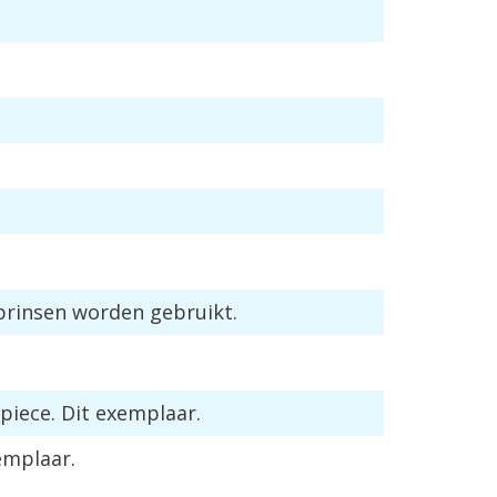
prinsen
worden
gebruikt
.
spiece
.
Dit
exemplaar
.
emplaar
.