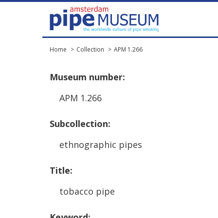
Home
Collection
APM 1.266
Museum
number
:
APM
1
.
266
Subcollection
:
ethnographic
pipes
Title
:
tobacco
pipe
Keyword
: