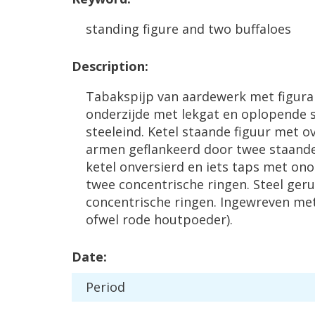
standing
figure
and
two
buffaloes
Description
:
Tabakspijp
van
aardewerk
met
figura
onderzijde
met
lekgat
en
oplopende
steeleind
.
Ketel
staande
figuur
met
o
armen
geflankeerd
door
twee
staand
ketel
onversierd
en
iets
taps
met
ono
twee
concentrische
ringen
.
Steel
ger
concentrische
ringen
.
Ingewreven
me
ofwel
rode
houtpoeder
).
Date
:
Period