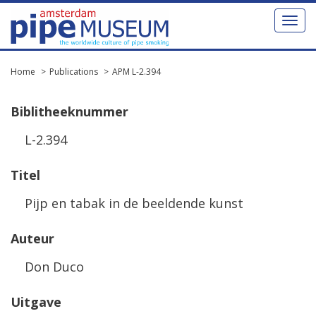
Toggl
naviga
Home
Publications
APM L-2.394
Biblitheeknummer
L-2.394
Titel
Pijp en tabak in de beeldende kunst
Auteur
Don Duco
Uitgave