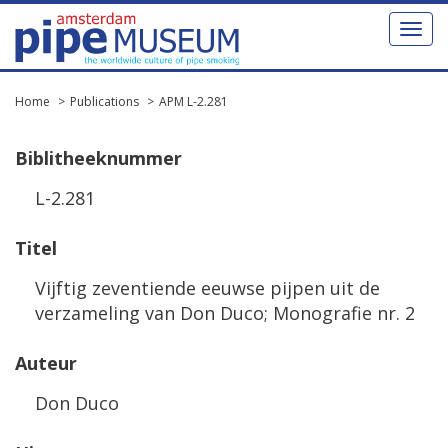
Toggl
naviga
Home
Publications
APM L-2.281
Biblitheeknummer
L-2.281
Titel
Vijftig zeventiende eeuwse pijpen uit de
verzameling van Don Duco; Monografie nr. 2
Auteur
Don Duco