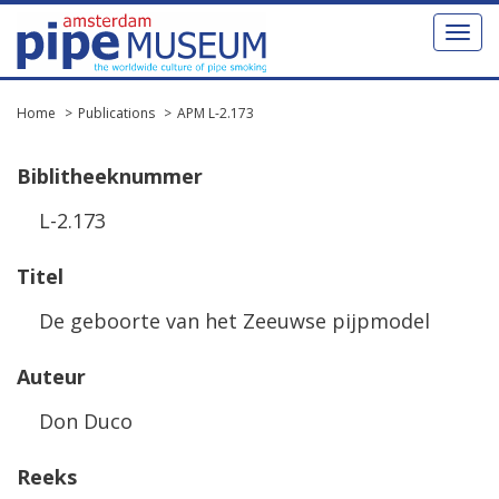
Toggl
naviga
Home
Publications
APM L-2.173
Biblitheeknummer
L-2.173
Titel
De geboorte van het Zeeuwse pijpmodel
Auteur
Don Duco
Reeks