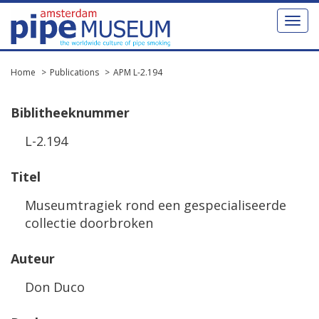
Toggl
naviga
Home
Publications
APM L-2.194
Biblitheeknummer
L-2.194
Titel
Museumtragiek rond een gespecialiseerde
collectie doorbroken
Auteur
Don Duco