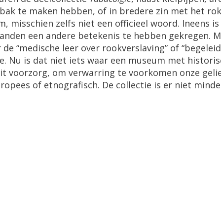
ak te maken hebben, of in bredere zin met het roken
 misschien zelfs niet een officieel woord. Ineens i
landen een andere betekenis te hebben gekregen. Me
de “medische leer over rookverslaving” of “begeleid
udie. Nu is dat niet iets waar een museum met histor
it voorzorg, om verwarring te voorkomen onze geli
ropees of etnografisch. De collectie is er niet mind