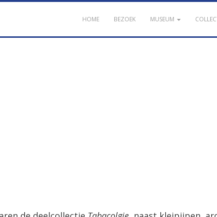
HOME
BEZOEK
MUSEUM
COLLEC
aren de deelcollectie
Tabacolgie
, naast kleipijpen, ar