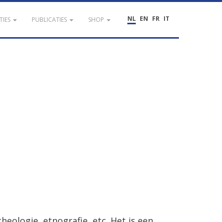
NL
EN
FR
IT
TIES
PUBLICATIES
SHOP
cheologie, etnografie, etc. Het is een