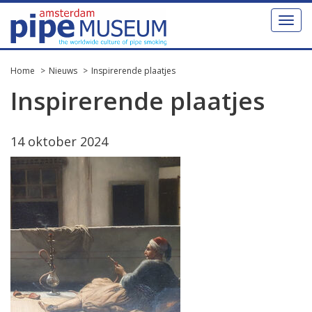
Toggl
naviga
Home
Nieuws
Inspirerende plaatjes
Inspirerende plaatjes
14 oktober 2024